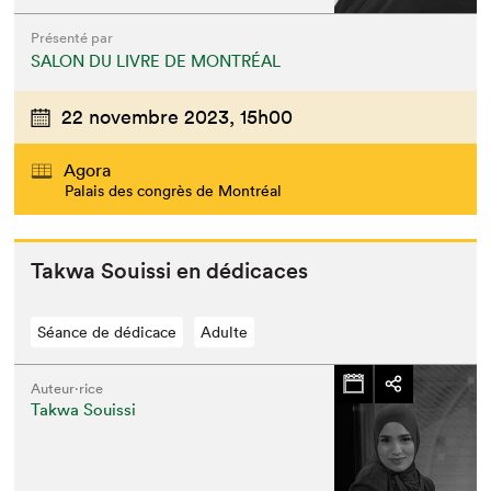
Présenté par
SALON DU LIVRE DE MONTRÉAL
22 novembre 2023,
15h00
Agora
Palais des congrès de Montréal
Tak­wa Souis­si en dédicaces
Séance de dédicace
Adulte
Auteur·rice
Takwa Souissi