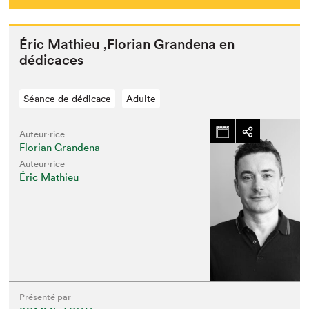
Éric Math­ieu
‚
Flo­ri­an Grande­na en
dédicaces
Séance de dédicace
Adulte
Auteur·rice
Florian Grandena
Auteur·rice
Éric Mathieu
Présenté par