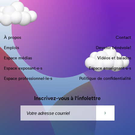
À propos
Contact
Emplois
Devenir bénévole!
Espace médias
Vidéos et balados
Espace exposant·e⋅s
Espace enseignant·e⋅s
Espace professionnel·le⋅s
Politique de confidentialité
Inscrivez-vous à l'infolettre