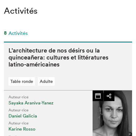
Activités
8
Activités
L’ar­chi­tec­ture de nos désirs ou la
quinceañera: cul­tures et lit­téra­tures
latino-américaines
Table ronde
Adulte
Auteur·rice
Sayaka Araniva-Yanez
Auteur·rice
Daniel Galicia
Auteur·rice
Karine Rosso