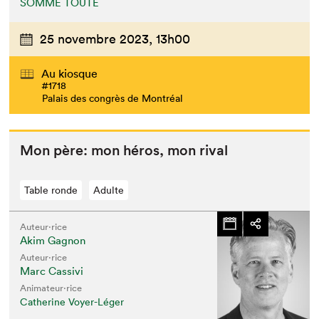
SOMME TOUTE
25 novembre 2023,
13h00
Au kiosque
#1718
Palais des congrès de Montréal
Mon père: mon héros, mon rival
Que cherchez-vous?
Table ronde
Adulte
Auteur·rice
Akim Gagnon
Auteur·rice
Marc Cassivi
Animateur⋅rice
Catherine Voyer-Léger