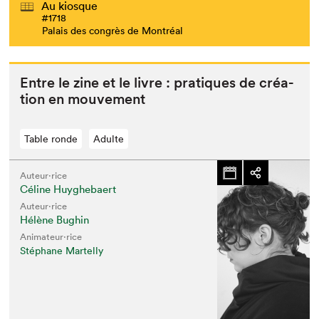
Au kiosque
#1718
Palais des congrès de Montréal
Entre le zine et le livre : pra­tiques de créa­
tion en mouvement
Table ronde
Adulte
Auteur·rice
Céline Huyghebaert
Auteur·rice
Hélène Bughin
Animateur⋅rice
Stéphane Martelly