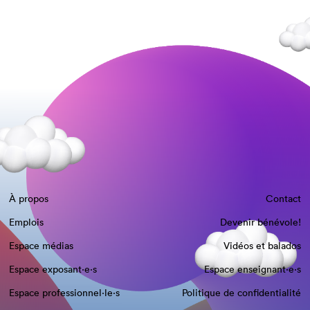
À propos
Contact
Emplois
Devenir bénévole!
Espace médias
Vidéos et balados
Espace exposant·e⋅s
Espace enseignant·e⋅s
Espace professionnel·le⋅s
Politique de confidentialité