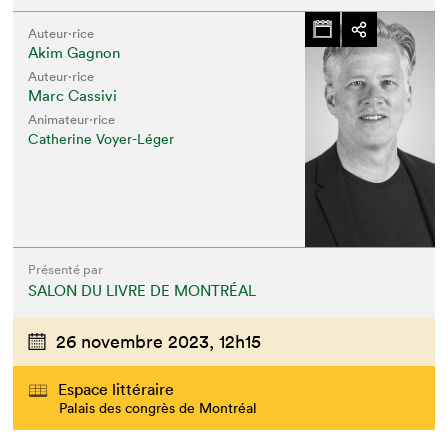
Auteur·rice
Akim Gagnon
Auteur·rice
Marc Cassivi
Animateur⋅rice
Catherine Voyer-Léger
Présenté par
SALON DU LIVRE DE MONTRÉAL
26 novembre 2023,
12h15
Espace littéraire
Palais des congrès de Montréal