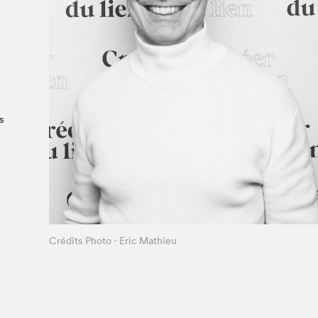
À propos du Salon
Liste des exposant·e·s
Liste des auteur·rice·s
s
Crédits Photo - Céline Chapdelaine