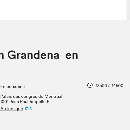
lais
Salon dans la ville et en ligne
an Grandena en
tion
Programmation dans la ville
colaires Hydro-Québec
Programmation en ligne
Vidéos et balados
xposant·e·s
13h00 à 14h00
En personne
teur·rice·s
Palais des congrès de Montréal
1001 Jean Paul Riopelle Pl,
Au kiosque
1718