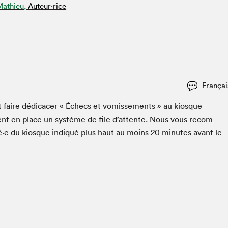
Mathieu,
Auteur·rice
Espace ado | Lis-moi MTL
Espace des tout-petits
Espace Radio-Canada
La cabane à culture
La Maison des libraires
Le Salon dans ta classe
Françai
Liseur Public
et faire dédi­cac­er « Échecs et vom­isse­ments » au kiosque
Matinées scolaires Hydro-Québec
tent en place un sys­tème de file d’at­tente. Nous vous recom­
Narra
é·e du kiosque indiqué plus haut au moins
20
min­utes avant le
Vitrine du Festival littéraire international Metropolis
bleu au SLM