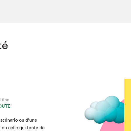
té
ition
OUTE
 scé­nario ou d’une
i ou celle qui tente de