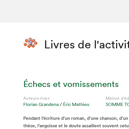
Livres de l'activi
Échecs et vomissements
Auteurs·rices
Maison d'éd
Florian Grandena
/
Éric Mathieu
SOMME T
Pen­dant l’écriture d’un roman, d’une chan­son, d’un
thèse, l’angoisse et le doute assail­lent sou­vent celu