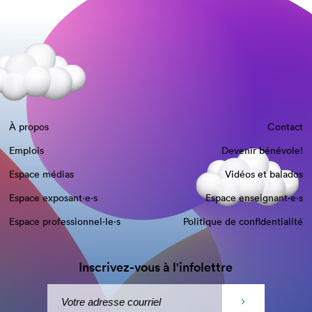
À propos
Contact
Emplois
Devenir bénévole!
Espace médias
Vidéos et balados
Espace exposant·e⋅s
Espace enseignant·e⋅s
Espace professionnel·le⋅s
Politique de confidentialité
Inscrivez-vous à l'infolettre