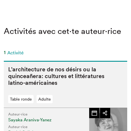
Activités avec cet·te auteur·rice
1
Activité
L’ar­chi­tec­ture de nos désirs ou la
quinceañera: cul­tures et lit­téra­tures
latino-américaines
Table ronde
Adulte
Auteur·rice
Sayaka Araniva-Yanez
Auteur·rice