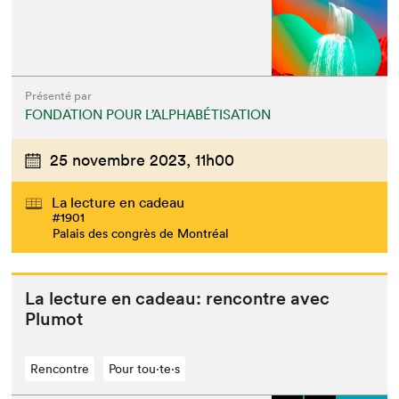
Présenté par
FONDATION POUR L’ALPHABÉTISATION
25 novembre 2023,
11h00
La lecture en cadeau
#1901
Palais des congrès de Montréal
La lec­ture en cadeau: ren­con­tre avec
Plumot
Rencontre
Pour tou⋅te⋅s