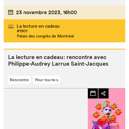
23 novembre 2023,
16h00
La lecture en cadeau
#1901
Palais des congrès de Montréal
La lec­ture en cadeau: ren­con­tre avec
Philippe-Audrey Lar­rue Saint-Jacques
Rencontre
Pour tou⋅te⋅s
Que cherchez-vous?