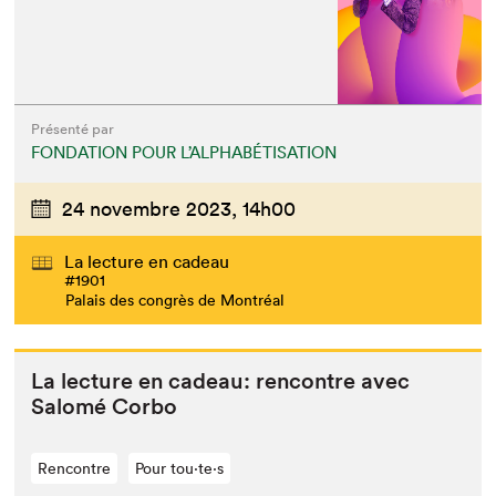
Fermer
Présenté par
FONDATION POUR L’ALPHABÉTISATION
24 novembre 2023,
14h00
La lecture en cadeau
#1901
Palais des congrès de Montréal
La lec­ture en cadeau: ren­con­tre avec
Salomé Corbo
Rencontre
Pour tou⋅te⋅s