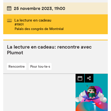
25 novembre 2023,
11h00
La lecture en cadeau
#1901
Palais des congrès de Montréal
La lec­ture en cadeau: ren­con­tre avec
Plumot
Rencontre
Pour tou⋅te⋅s