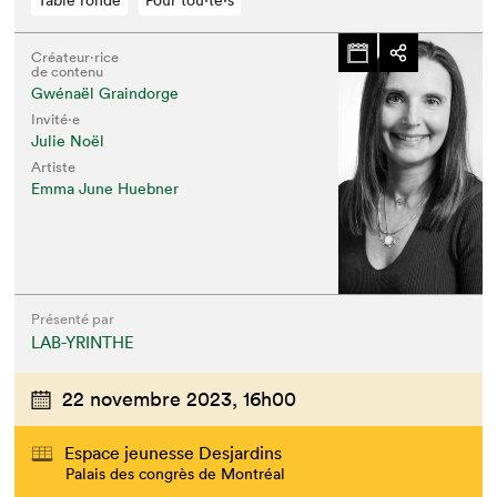
Table ronde
Pour tou⋅te⋅s
Créateur⋅rice
de contenu
Gwénaël Graindorge
Invité⋅e
Julie Noël
Artiste
Emma June Huebner
Présenté par
LAB-YRINTHE
22 novembre 2023,
16h00
Espace jeunesse Desjardins
Palais des congrès de Montréal