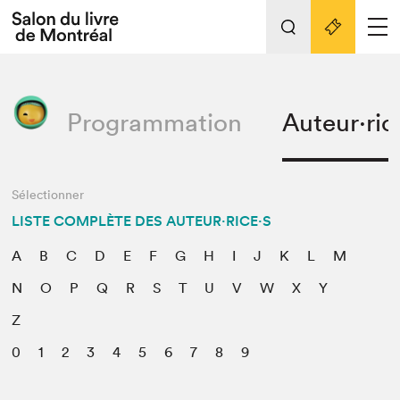
L'événement
Nos activités
retour
Programmation
Auteur·ric
Préparer sa visite au Salon
Liens pratiques
Préparer sa visite
Sélectionner
Actualités
LISTE COMPLÈTE DES AUTEUR·RICE·S
Salon au Palais
A
B
C
D
E
F
G
H
I
J
K
L
M
SLM PRO
Salon dans la ville et en ligne
N
O
P
Q
R
S
T
U
V
W
X
Y
Z
Projets partenaires
Espace exposant⋅e⋅s
0
1
2
3
4
5
6
7
8
9
Espace enseignant·e·s