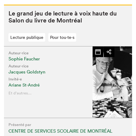
Le grand jeu de lec­ture à voix haute du
Salon du livre de Montréal
Lecture publique
Pour tou⋅te⋅s
Auteur·rice
Sophie Faucher
Auteur·rice
Jacques Goldstyn
Invité⋅e
Ariane St-André
Et d'autres...
Présenté par
CENTRE DE SERVICES SCOLAIRE DE MONTRÉAL