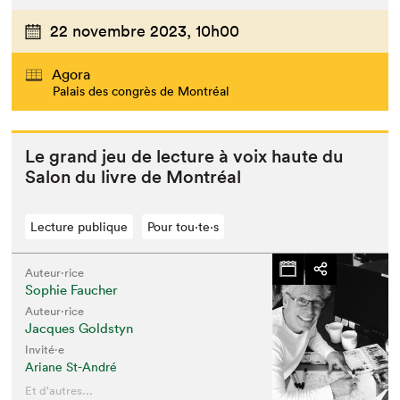
22 novembre 2023,
10h00
Agora
Palais des congrès de Montréal
Le grand jeu de lec­ture à voix haute du
Salon du livre de Montréal
Lecture publique
Pour tou⋅te⋅s
Auteur·rice
Sophie Faucher
Auteur·rice
Jacques Goldstyn
Invité⋅e
Ariane St-André
Et d'autres...