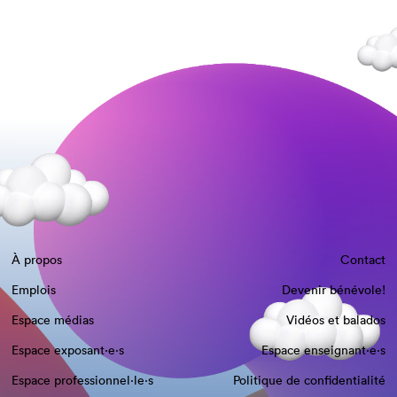
À propos
Contact
Emplois
Devenir bénévole!
Espace médias
Vidéos et balados
Espace exposant·e⋅s
Espace enseignant·e⋅s
Espace professionnel·le⋅s
Politique de confidentialité