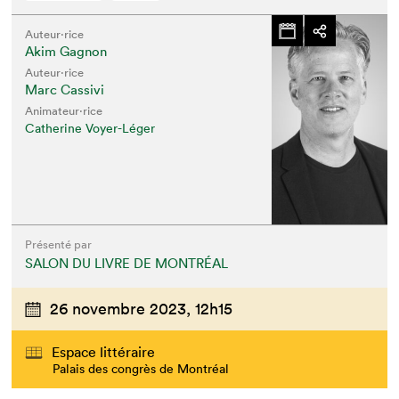
Auteur·rice
Akim Gagnon
Auteur·rice
Marc Cassivi
Animateur⋅rice
Catherine Voyer-Léger
Présenté par
SALON DU LIVRE DE MONTRÉAL
26 novembre 2023,
12h15
Espace littéraire
Palais des congrès de Montréal