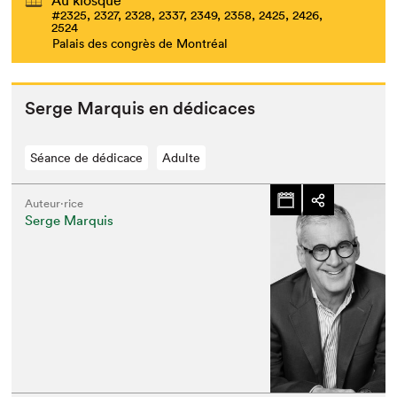
Au kiosque
#2325, 2327, 2328, 2337, 2349, 2358, 2425, 2426,
2524
Palais des congrès de Montréal
Serge Mar­quis en dédicaces
Séance de dédicace
Adulte
Auteur·rice
Serge Marquis