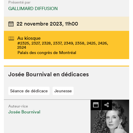
Présenté par
GALLIMARD DIFFUSION
22 novembre 2023,
11h00
Au kiosque
#2325, 2327, 2328, 2337, 2349, 2358, 2425, 2426,
2524
Palais des congrès de Montréal
Josée Bour­ni­val en dédicaces
Séance de dédicace
Jeunesse
Auteur·rice
Josée Bournival