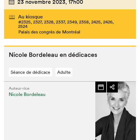
23 novembre 2023,
17h00
Au kiosque
#2325, 2327, 2328, 2337, 2349, 2358, 2425, 2426,
2524
Palais des congrès de Montréal
Nicole Bor­de­leau en dédicaces
Séance de dédicace
Adulte
Auteur·rice
Nicole Bordeleau