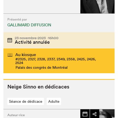
Présenté par
GALLIMARD DIFFUSION
23 novembre 2023
16h00
Activité annulée
Au kiosque
#2325, 2327, 2328, 2337, 2349, 2358, 2425, 2426,
2524
Palais des congrès de Montréal
Neige Sin­no en dédicaces
Séance de dédicace
Adulte
Auteur·rice