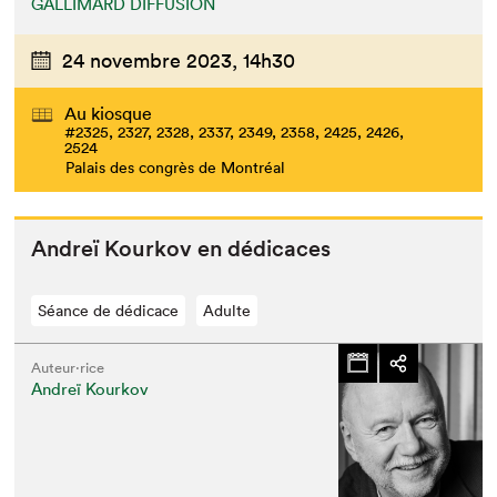
GALLIMARD DIFFUSION
24 novembre 2023,
14h30
Au kiosque
#2325, 2327, 2328, 2337, 2349, 2358, 2425, 2426,
2524
Palais des congrès de Montréal
Andreï Kourkov en dédicaces
Séance de dédicace
Adulte
Auteur·rice
Andreï Kourkov