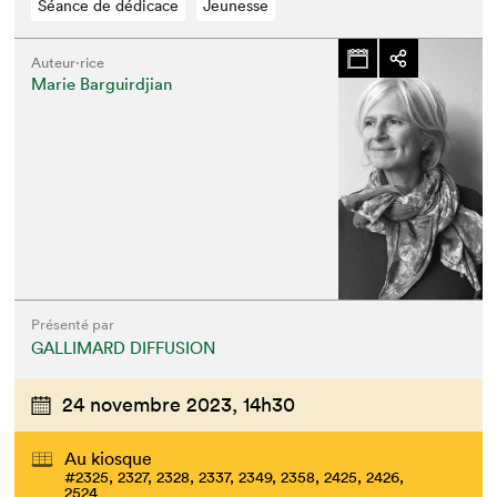
Séance de dédicace
Jeunesse
Auteur·rice
Marie Barguirdjian
Présenté par
GALLIMARD DIFFUSION
24 novembre 2023,
14h30
Au kiosque
#2325, 2327, 2328, 2337, 2349, 2358, 2425, 2426,
2524