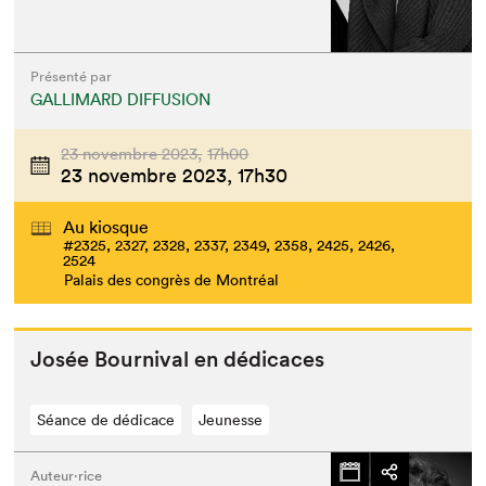
Présenté par
GALLIMARD DIFFUSION
23 novembre 2023,
17h00
23 novembre 2023,
17h30
Au kiosque
#2325, 2327, 2328, 2337, 2349, 2358, 2425, 2426,
2524
Palais des congrès de Montréal
Josée Bour­ni­val en dédicaces
Séance de dédicace
Jeunesse
Auteur·rice