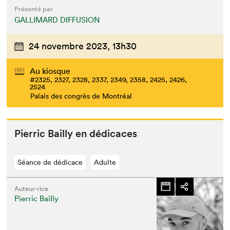
Présenté par
GALLIMARD DIFFUSION
24 novembre 2023,
13h30
Au kiosque
#2325, 2327, 2328, 2337, 2349, 2358, 2425, 2426,
2524
Palais des congrès de Montréal
Pier­ric Bail­ly en dédicaces
Séance de dédicace
Adulte
Auteur·rice
Pierric Bailly