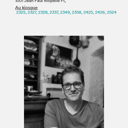
1001 Jean Paul Riopelle Pl,
Espace médias
Au kiosque
2325, 2327, 2328, 2337, 2349, 2358, 2425, 2426, 2524