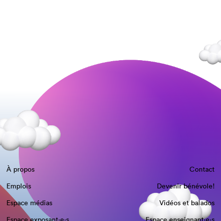
À propos
Contact
Emplois
Devenir bénévole!
Espace médias
Vidéos et balados
Espace exposant·e⋅s
Espace enseignant·e⋅s