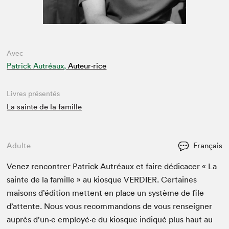
Avec
Patrick Autréaux,
Auteur·rice
Livres présentés
La sainte de la famille
Adulte
Français
Venez ren­con­tr­er Patrick Autréaux et faire dédi­cac­er « La
sainte de la famille » au kiosque
VERDIER
. Cer­taines
maisons d’édi­tion met­tent en place un sys­tème de file
d’at­tente. Nous vous recom­man­dons de vous ren­seign­er
auprès d’un·e employé·e du kiosque indiqué plus haut au