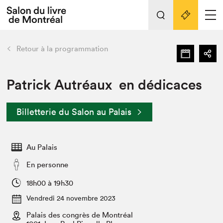
L'événement
Nos activités
retour
Retour à la programmation
Préparer sa visite au Salon
Liens pratiques
Patrick Autréaux en dédicaces
Préparer sa visite
Billetterie du Salon au Palais
Actualités
Salon au Palais
Au Palais
SLM PRO
Salon dans la ville et en ligne
En personne
Projets partenaires
18h00 à 19h30
Espace exposant⋅e⋅s
Vendredi 24 novembre 2023
Espace enseignant·e·s
Palais des congrès de Montréal