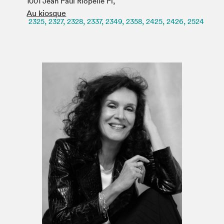
1001 Jean Paul Riopelle Pl,
Espace médias
Au kiosque
2325, 2327, 2328, 2337, 2349, 2358, 2425, 2426, 2524