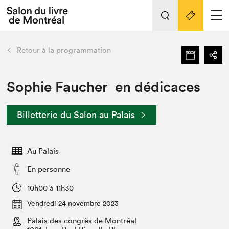
L'événement
Nos activités
retour
Retour à la programmation
Préparer sa visite au Salon
Liens pratiques
Sophie Faucher en dédicaces
Préparer sa visite
Billetterie du Salon au Palais
Actualités
Salon au Palais
Au Palais
SLM PRO
Salon dans la ville et en ligne
En personne
Projets partenaires
10h00 à 11h30
Espace exposant⋅e⋅s
Vendredi 24 novembre 2023
Espace enseignant·e·s
Palais des congrès de Montréal