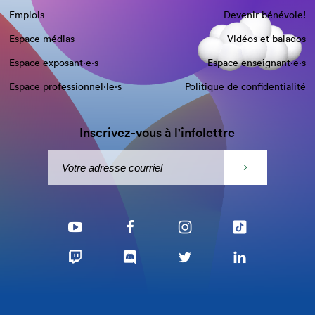
Emplois
Devenir bénévole!
Espace médias
Vidéos et balados
Espace exposant·e⋅s
Espace enseignant·e⋅s
Espace professionnel·le⋅s
Politique de confidentialité
Inscrivez-vous à l'infolettre