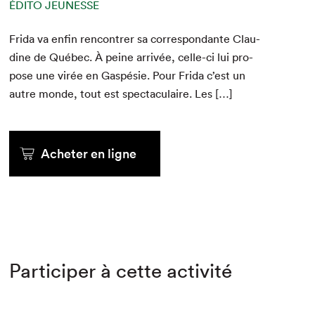
ÉDITO JEUNESSE
Fri­da va enfin ren­con­tr­er sa cor­re­spon­dante Clau­
dine de Québec. À peine arrivée, celle-ci lui pro­
pose une virée en Gaspésie. Pour Fri­da c’est un
autre monde, tout est spec­tac­u­laire. Les […]
Acheter en ligne
Participer à cette activité