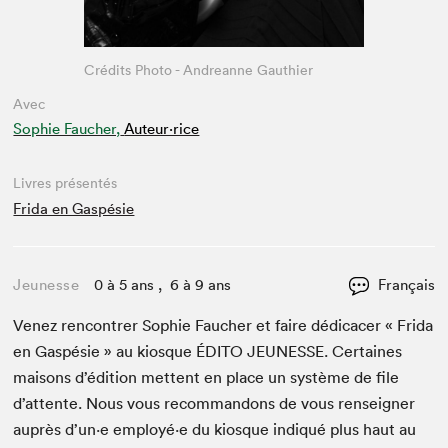
Crédits Photo - Andreanne Gauthier
Avec
Sophie Faucher,
Auteur·rice
Livres présentés
Frida en Gaspésie
Jeunesse
0 à 5 ans , 6 à 9 ans
Français
Venez ren­con­tr­er Sophie Fauch­er et faire dédi­cac­er « Fri­da
en Gaspésie » au kiosque
ÉDI­TO
JEUNESSE
. Cer­taines
maisons d’édi­tion met­tent en place un sys­tème de file
d’at­tente. Nous vous recom­man­dons de vous ren­seign­er
auprès d’un·e employé·e du kiosque indiqué plus haut au