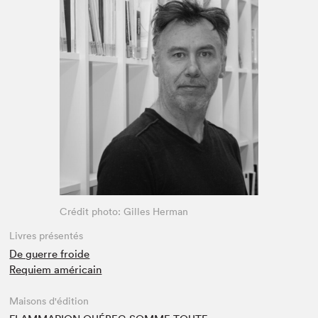
Espace médias
Crédit photo: Gilles Herman
Livres présentés
De guerre froide
Requiem américain
Maisons d'édition