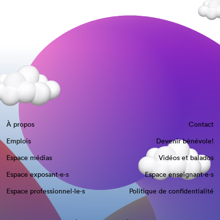
À propos
Contact
Emplois
Devenir bénévole!
Espace médias
Vidéos et balados
Espace exposant·e⋅s
Espace enseignant·e⋅s
Espace professionnel·le⋅s
Politique de confidentialité