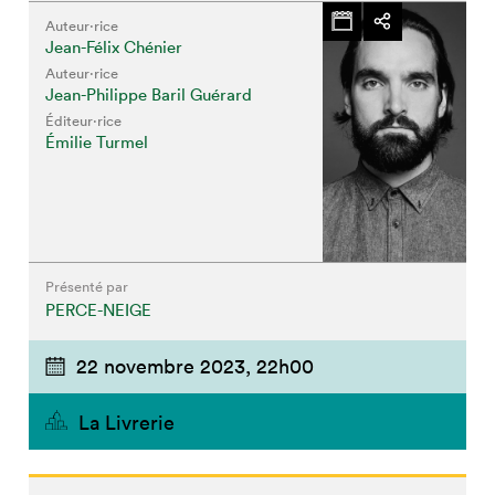
Auteur·rice
Jean-Félix Chénier
Auteur·rice
Jean-Philippe Baril Guérard
Éditeur·rice
Émilie Turmel
Présenté par
PERCE-NEIGE
22 novembre 2023,
22h00
La Livrerie