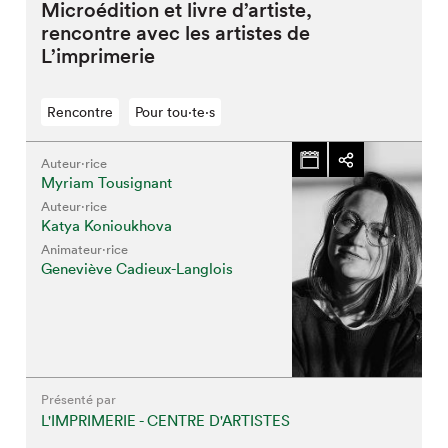
Microédition et livre d’artiste,
rencontre avec les artistes de
L’imprimerie
Rencontre
Pour tou⋅te⋅s
Auteur·rice
Myriam Tousignant
Auteur·rice
Katya Konioukhova
Animateur⋅rice
Geneviève Cadieux-Langlois
Présenté par
L'IMPRIMERIE - CENTRE D'ARTISTES