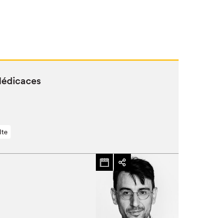
 dédicaces
lte