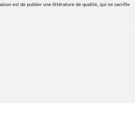
Espace ado | Lis-moi MTL
ison est de publier une littérature de qualité, qui ne sacrifie
Espace des tout-petits
Espace Radio-Canada
La cabane à culture
La Maison des libraires
Le Salon dans ta classe
Liseur Public
Matinées scolaires Hydro-Québec
Narra
Vitrine du Festival littéraire international Metropolis
bleu au SLM