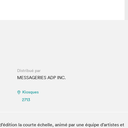
lais
Salon dans la ville et en ligne
tion
Programmation dans la ville
colaires Hydro-Québec
Programmation en ligne
Vidéos et balados
Distribué par
xposant·e·s
MESSAGERIES ADP INC.
teur·rice·s
Kiosques
2713
’édition la courte échelle, animé par une équipe d’artistes et