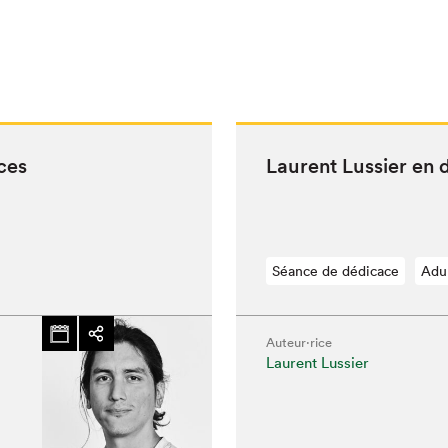
ces
Lau­rent Lussier en
Séance de dédicace
Adu
Auteur·rice
Laurent Lussier