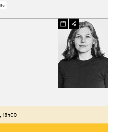
lte
,
18h00