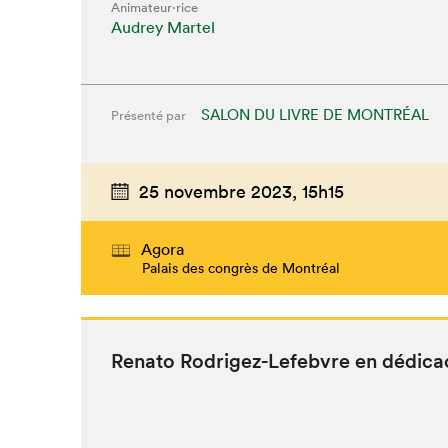
Animateur⋅rice
Audrey Martel
SALON DU LIVRE DE MONTRÉAL
Présenté par
25 novembre 2023,
15h15
Agora
Palais des congrès de Montréal
Rena­to Rodrigez-Lefeb­vre en dédica