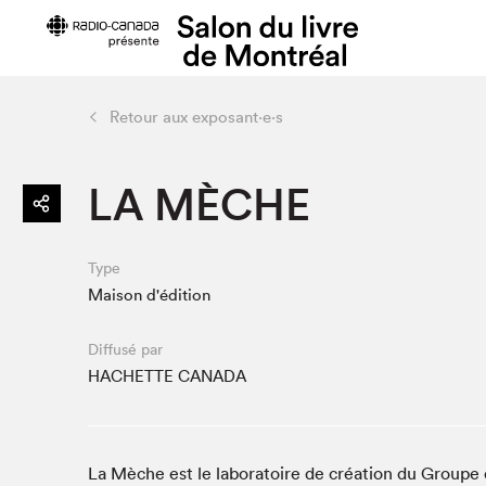
Retour aux exposant·e·s
Préparer sa visite
Salon au Pa
LA MÈCHE
Horaires et tarifs
Programma
Plan du Salon
Matinées s
Se rendre au Salon
SLM PRO
Type
Accessibilité
Liste des e
Maison d'édition
Restauration
Liste des au
Diffusé par
Code de conduite
HACHETTE CANADA
Projets partenaires
La Mèche est le laboratoire de création du Groupe d