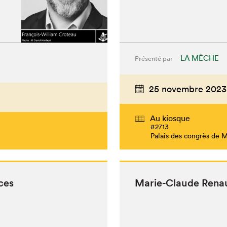
LA MÈCHE
Présenté par
25 novembre 2023
Au kiosque
#2713
Palais des congrès de 
ces
Marie-Claude Rena