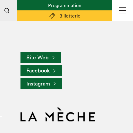
Programmation
Billetterie
Liens pratiques
Plan du Salon
Site Web
Préparer sa visite
Facebook
Partenaires
Espace médias
Instagram
Espace exposant·e·s
Espace enseignant·e·s
Espace participant⋅e⋅s
Espace Salon dans la ville
Espace bénévoles
Devenir bénévole