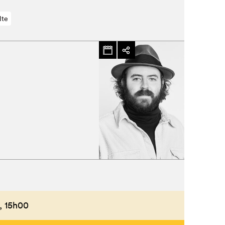
lte
,
15h00