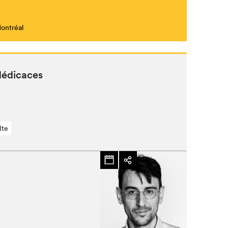
Montréal
Fermer
 dédicaces
lte