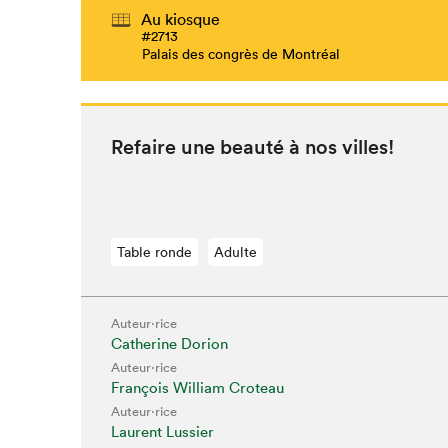
Au kiosque
#2713
Palais des congrès de Montréal
Refaire une beauté à nos villes!
Table ronde
Adulte
Auteur·rice
Catherine Dorion
Auteur·rice
François William Croteau
Auteur·rice
Laurent Lussier