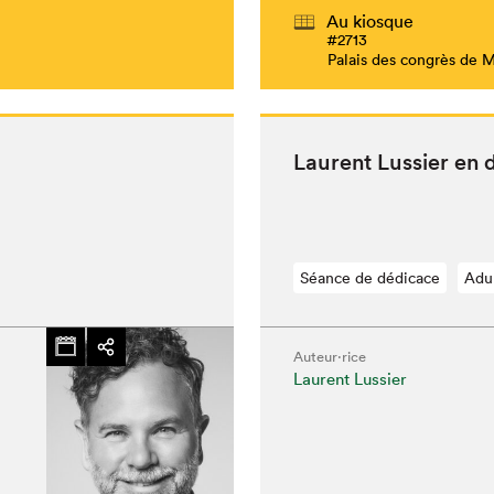
Au kiosque
#2713
Palais des congrès de 
Lau­rent Lussier en
Séance de dédicace
Adu
Auteur·rice
Laurent Lussier