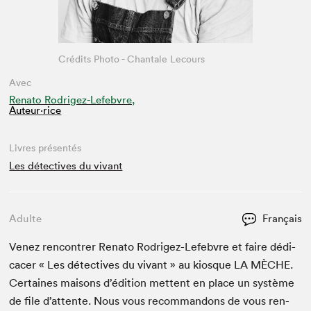
Crédits Photo - Chantale Lecours
Avec
Renato Rodrigez-Lefebvre,
Auteur·rice
Livres présentés
Les détectives du vivant
Adulte
Français
Venez ren­con­tr­er Rena­to Rodrigez-Lefeb­vre et faire dédi­
cac­er « Les détec­tives du vivant » au kiosque
LA
MÈCHE
.
Cer­taines maisons d’édi­tion met­tent en place un sys­tème
de file d’at­tente. Nous vous recom­man­dons de vous ren­