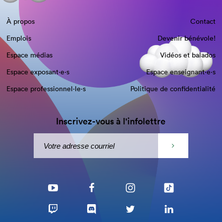
À propos
Contact
Emplois
Devenir bénévole!
Espace médias
Vidéos et balados
Espace exposant·e⋅s
Espace enseignant·e⋅s
Espace professionnel·le⋅s
Politique de confidentialité
Inscrivez-vous à l'infolettre