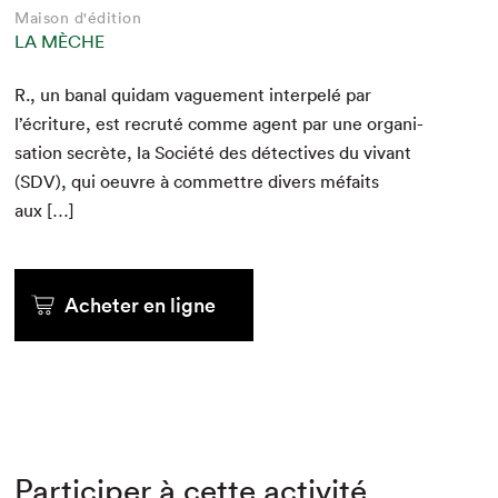
Maison d'édition
LA MÈCHE
R., un banal quidam vague­ment inter­pelé par
l’écriture, est recruté comme agent par une organ­i­
sa­tion secrète, la Société des détec­tives du vivant
(
SDV
), qui oeu­vre à com­met­tre divers méfaits
aux […]
Acheter en ligne
Participer à cette activité