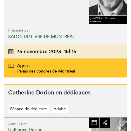
Présenté par
SALON DU LIVRE DE MONTRÉAL
25 novembre 2023,
15h15
Agora
Palais des congrès de Montréal
Cather­ine Dori­on en dédicaces
Séance de dédicace
Adulte
Auteur·rice
Catherine Dorion