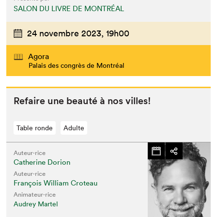
SALON DU LIVRE DE MONTRÉAL
24 novembre 2023,
19h00
Agora
Palais des congrès de Montréal
Refaire une beauté à nos villes!
Table ronde
Adulte
Auteur·rice
Catherine Dorion
Auteur·rice
François William Croteau
Animateur⋅rice
Audrey Martel