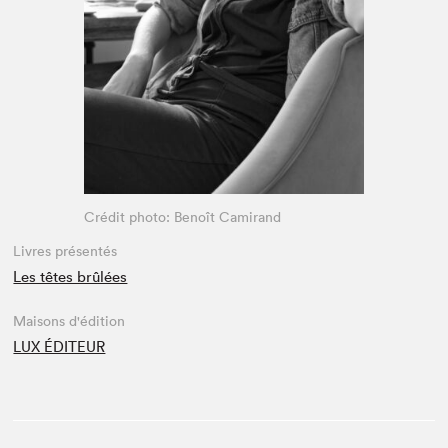
Espace médias
Crédit photo: Benoît Camirand
Livres présentés
Les têtes brûlées
Maisons d'édition
LUX ÉDITEUR