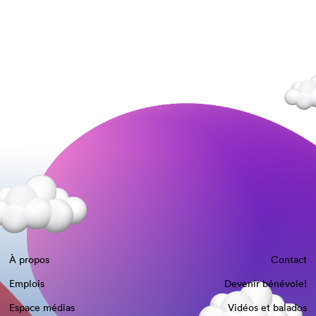
À propos
Contact
Emplois
Devenir bénévole!
Espace médias
Vidéos et balados