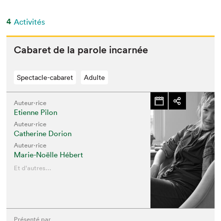
4
Activités
Cabaret de la parole incarnée
Spectacle-cabaret
Adulte
Auteur·rice
Etienne Pilon
Auteur·rice
Catherine Dorion
Auteur·rice
Marie-Noëlle Hébert
Et d'autres...
Présenté par