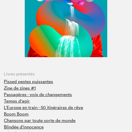
Espace médias
Livres présentés
Pissed pestes puissantes
Zine de zines #1
Passagères - voix de changements
Temps d'agir
L'Europe en train - 50 itinéraires de rêve
Boom Boom
Chansons par toute sorte de monde
Blindée d'innocence