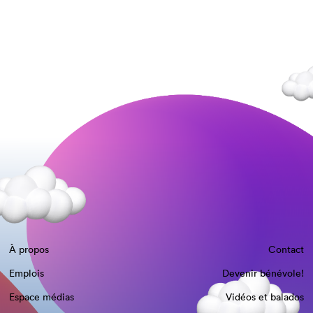
À propos
Contact
Emplois
Devenir bénévole!
Espace médias
Vidéos et balados