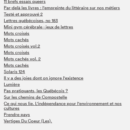
11 brefs essais queers
Par-delà les livres : l'empreinte du littéraire sur nos métiers
Testé et approuvé 2
Lettres québécoises, no 183
Mini gym cérébrale - jeux de lettres
Mots croisés
Mots cachés
Mots croisés vol.2
Mots croisés
Mots cachés vol. 2
Mots cachés
Solaris 124
Il y a des joies dont on ignore l'existence
Lumière
Pas pratiquants, les Québécois ?
Sur les chemins de Compostelle
Ce qui nous lie. L'indépendance pour l'environnement et nos
cultures
Prendre pays
Vertiges Du Coeur (Les).