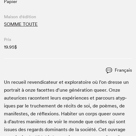
Papier
Maison d'édition
SOMME TOUTE
Prix
19.95$
Français
Un recueil reven­di­ca­teur et exploratoire où l’on dresse un
por­trait à onze facettes d’une généra­tion queer. Onze
auteurices racon­tent leurs expéri­ences et par­cours atyp­
iques par le truche­ment de réc­its de soi, de poèmes, de
man­i­festes, de réflex­ions. Habiter un corps queer ouvre
à d’autres manières de voir le monde que celles qui sont
issues des regards dom­i­nants de la société. Cet ouvrage