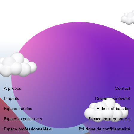
À propos
Contact
Emplois
Devenir bénévole!
Espace médias
Vidéos et balados
Espace exposant·e⋅s
Espace enseignant·e⋅s
Espace professionnel·le⋅s
Politique de confidentialité