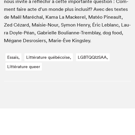
nous invite à réfléchir à cette impor­tante ques­tion : Com­
ment faire acte d’un monde plus inclusif? Avec des textes
de Maël Maréchal, Kama La Mack­er­el, Matéo Pineault,
Zed Cézard, Maisie-Nour, Symon Hen­ry, Éric Leblanc, Lau­
ra Doyle-Péan, Gabrielle Bou­lianne-Trem­blay, dog food,
Mégane Desrosiers, Marie-Ève Kingsley.
Essais,
Littérature québécoise,
LGBTQQI2SAA,
Littérature queer