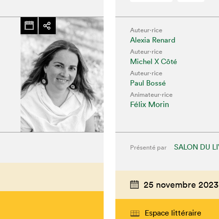
Auteur·rice
Alexia Renard
Auteur·rice
Michel X Côté
Auteur·rice
Paul Bossé
Animateur⋅rice
Félix Morin
SALON DU L
Présenté par
25 novembre 2023
Espace littéraire