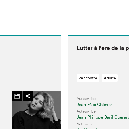
Lut­ter à l’ère de la 
Rencontre
Adulte
Auteur·rice
Jean-Félix Chénier
Auteur·rice
Jean-Philippe Baril Guérar
Auteur·rice