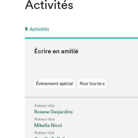
Activités
8
Activités
Écrire en amitié
Événement spécial
Pour tou⋅te⋅s
Auteur·rice
Roxane Desjardins
Auteur·rice
Mikella Nicol
Auteur·rice