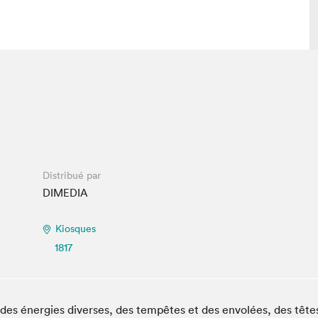
lais
Salon dans la ville et en ligne
tion
Programmation dans la ville
colaires Hydro-Québec
Programmation en ligne
Vidéos et balados
Distribué par
xposant·e·s
DIMEDIA
teur·rice·s
Kiosques
1817
 des énergies diverses, des tempêtes et des envolées, des tête