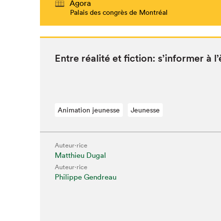
Agora
Palais des congrès de Montréal
Entre réal­ité et fic­tion: s’in­former 
Animation jeunesse
Jeunesse
Auteur·rice
Matthieu Dugal
Auteur·rice
Philippe Gendreau