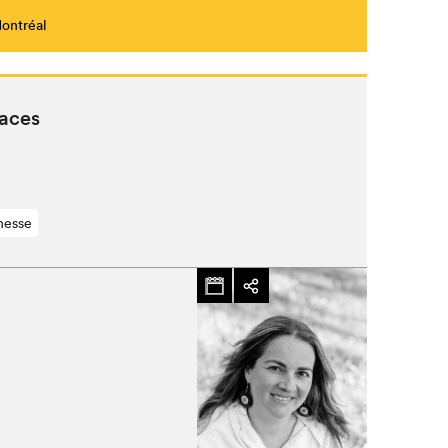
Montréal
Fermer
caces
nesse