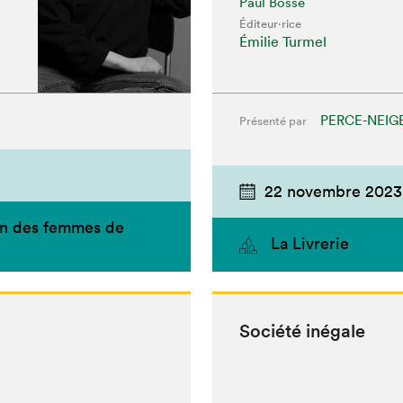
Paul Bossé
Éditeur·rice
Émilie Turmel
PERCE-NEIG
Présenté par
22 novembre 2023
on des femmes de
La Livrerie
Société iné­gale