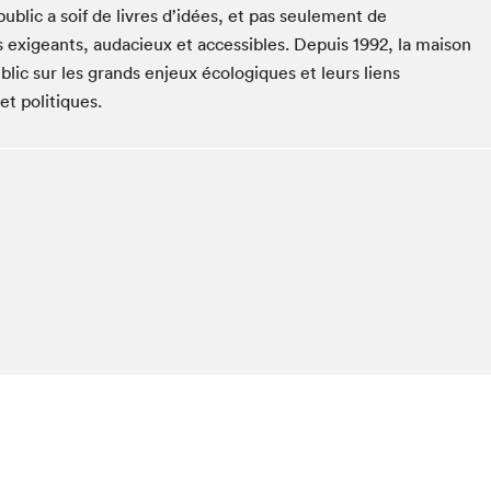
Espace ado | Lis-moi MTL
public a soif de livres d’idées, et pas seulement de
is exigeants, audacieux et accessibles. Depuis 1992, la maison
Espace des tout-petits
lic sur les grands enjeux écologiques et leurs liens
Espace Radio-Canada
t politiques.
La cabane à culture
La Maison des libraires
Le Salon dans ta classe
Liseur Public
Matinées scolaires Hydro-Québec
Narra
Vitrine du Festival littéraire international Metropolis
bleu au SLM