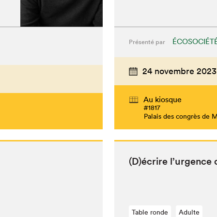
ÉCOSOCIÉT
Présenté par
24 novembre 2023
Au kiosque
#1817
Palais des congrès de 
(D)écrire l’ur­gence
Table ronde
Adulte