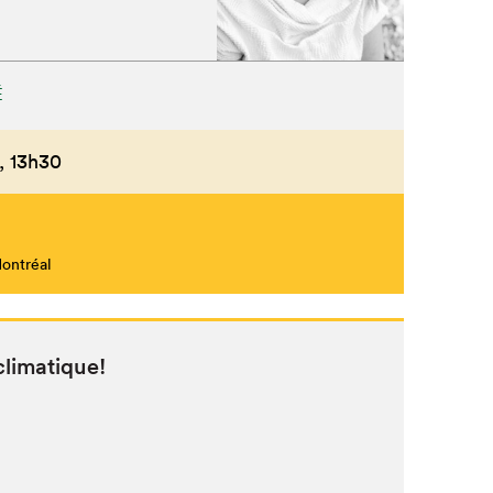
É
,
13h30
Montréal
 climatique!