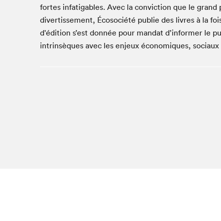
Café La Presse
fortes infatigables. Avec la conviction que le grand 
divertissement, Écosociété publie des livres à la fo
Espace Côte-des-Neiges
d'édition s’est donnée pour mandat d’informer le pub
Espace jeunesse présenté par Desjardins
intrinsèques avec les enjeux économiques, sociaux e
Espace Zines
La lecture en cadeau
Le grand jeu de lecture à voix haute du Salon du livre
de Montréal
Lettres québécoises au Salon
Louisiane enracinée et branchée
Mur des illustrateur·rice·s
SLM PRO
Zone Manga