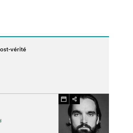
post-vérité
d