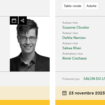
Table ronde
Adulte
Auteur·rice
Suzanne Cloutier
Auteur·rice
Dahlia Namian
Auteur·rice
Sabaa Khan
Animateur⋅rice
René Cochaux
SALON DU L
Présenté par
chez-vous?
23 novembre 2023