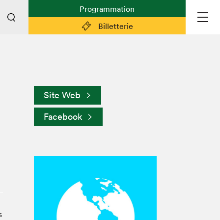
Programmation
Billetterie
Liens pratiques
Plan du Salon
Site Web
Préparer sa visite
Facebook
Partenaires
Espace médias
Espace exposant·e·s
Espace enseignant·e·s
Espace participant⋅e⋅s
Espace Salon dans la ville
Espace bénévoles
s
Devenir bénévole