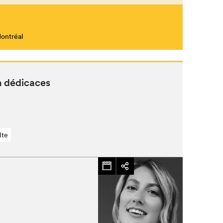
Montréal
Fermer
n dédicaces
lte