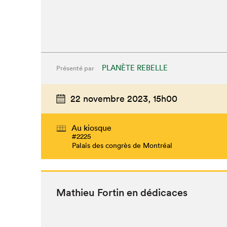
PLANÈTE REBELLE
Présenté par
22 novembre 2023,
15h00
Au kiosque
#2225
Palais des congrès de Montréal
Math­ieu Fortin en dédicaces