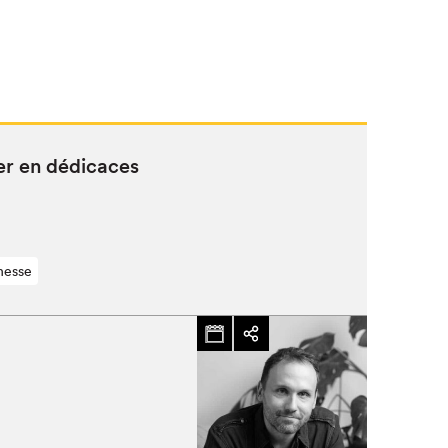
­er en dédicaces
nesse