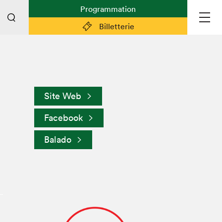
Programmation
Billetterie
Liens pratiques
Plan du Salon
Site Web
Préparer sa visite
Facebook
Partenaires
Espace médias
Balado
Espace exposant·e·s
Espace enseignant·e·s
Espace participant⋅e⋅s
Espace Salon dans la ville
Espace bénévoles
Devenir bénévole