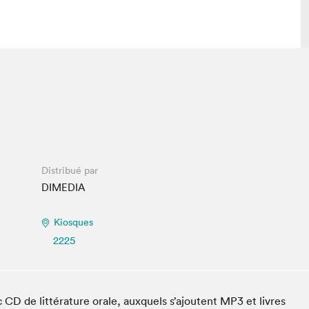
lais
Salon dans la ville et en ligne
tion
Programmation dans la ville
colaires Hydro-Québec
Programmation en ligne
Vidéos et balados
Distribué par
xposant·e·s
DIMEDIA
teur·rice·s
Kiosques
2225
c CD de littérature orale, auxquels s’ajoutent MP3 et livres