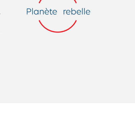
À propos du Salon
,
Liste des exposant·e·s
Liste des auteur·rice·s