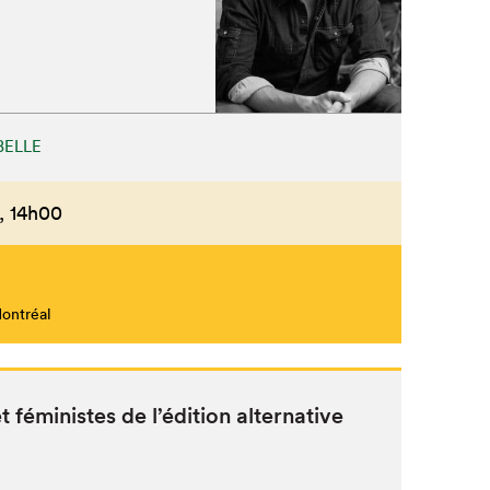
BELLE
,
14h00
Montréal
fémin­istes de l’édi­tion alternative