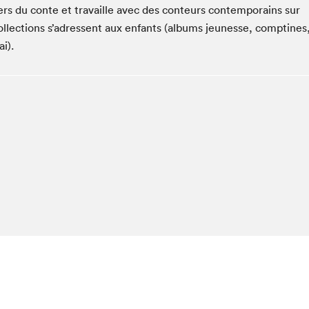
Espace ado | Lis-moi MTL
ers du conte et travaille avec des conteurs contemporains sur
collections s’adressent aux enfants (albums jeunesse, comptines
Espace des tout-petits
i).
Espace Radio-Canada
La cabane à culture
La Maison des libraires
Le Salon dans ta classe
Liseur Public
Matinées scolaires Hydro-Québec
Narra
Vitrine du Festival littéraire international Metropolis
bleu au SLM