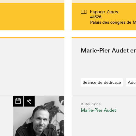
Espace Zines
#1525
Palais des congrès de 
Marie-Pier Audet e
Séance de dédicace
Adu
Auteur·rice
Marie-Pier Audet