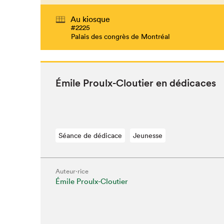
Au kiosque
#2225
Palais des congrès de Montréal
Émile Proulx-Clouti­er en dédicaces
Séance de dédicace
Jeunesse
Auteur·rice
Émile Proulx-Cloutier