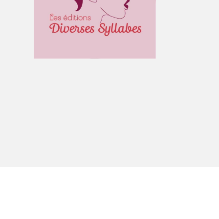
À propos du Salon
Liste des exposant·e·s
Liste des auteur·rice·s