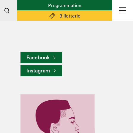
Programmation
Billetterie
Liens pratiques
Plan du Salon
Facebook
Préparer sa visite
Instagram
Partenaires
Espace médias
Espace exposant·e·s
Espace enseignant·e·s
Espace participant⋅e⋅s
Espace Salon dans la ville
Espace bénévoles
Devenir bénévole