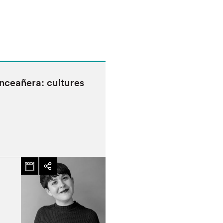
inceañera: cul­tures
chez-vous?