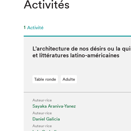
Activités
1
Activité
L’ar­chi­tec­ture de nos désirs ou la qu
et lit­téra­tures latino-américaines
Table ronde
Adulte
Auteur·rice
Que cher
Sayaka Araniva-Yanez
Auteur·rice
Daniel Galicia
Auteur·rice