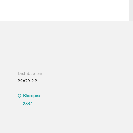
lais
Salon dans la ville et en ligne
tion
Programmation dans la ville
colaires Hydro-Québec
Programmation en ligne
Vidéos et balados
Distribué par
xposant·e·s
SOCADIS
teur·rice·s
Kiosques
2337