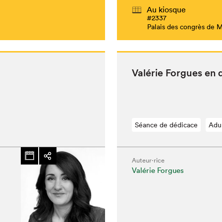
Au kiosque
#2337
Palais des congrès de 
Valérie Forgues en 
Séance de dédicace
Adu
Auteur·rice
Valérie Forgues