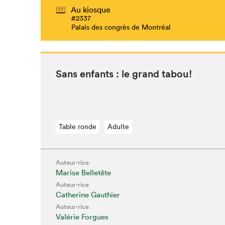
Au kiosque
#2337
Palais des congrès de Montréal
Sans enfants : le grand tabou!
Table ronde
Adulte
Auteur·rice
Marise Belletête
Auteur·rice
Catherine Gauthier
Auteur·rice
Valérie Forgues