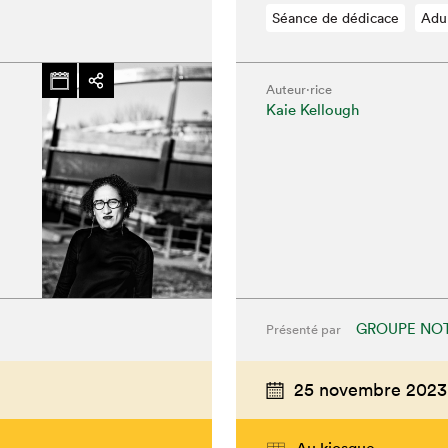
Séance de dédicace
Adu
Auteur·rice
Kaie Kellough
GROUPE NOT
Présenté par
25 novembre 2023
Au kiosque