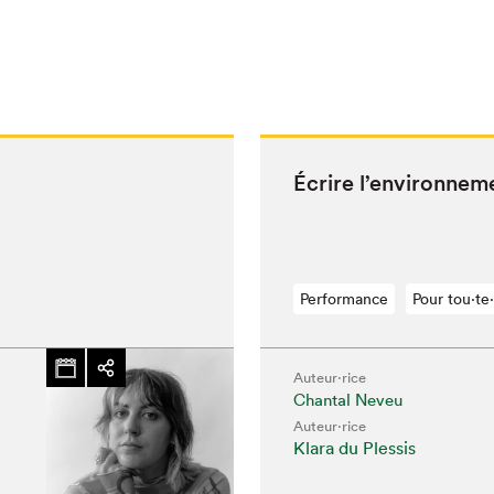
Écrire l’environnem
Performance
Pour tou⋅te⋅
Auteur·rice
Chantal Neveu
Auteur·rice
Klara du Plessis