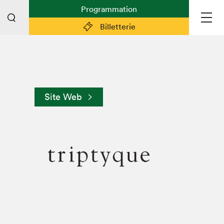
Programmation
Billetterie
Liens pratiques
Plan du Salon
Site Web
Préparer sa visite
Partenaires
Espace médias
Espace exposant·e·s
Espace enseignant·e·s
Espace participant⋅e⋅s
Espace Salon dans la ville
Espace bénévoles
Devenir bénévole