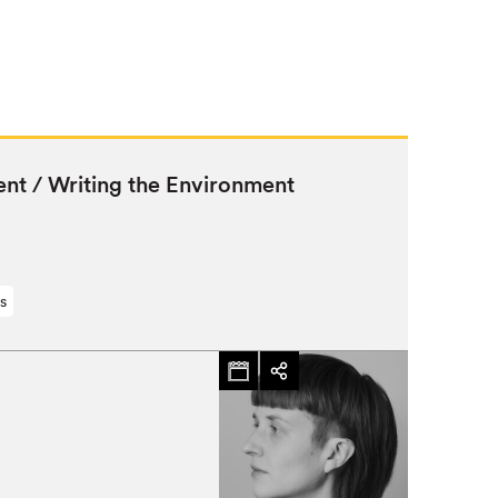
ent / Writ­ing the Environment
s