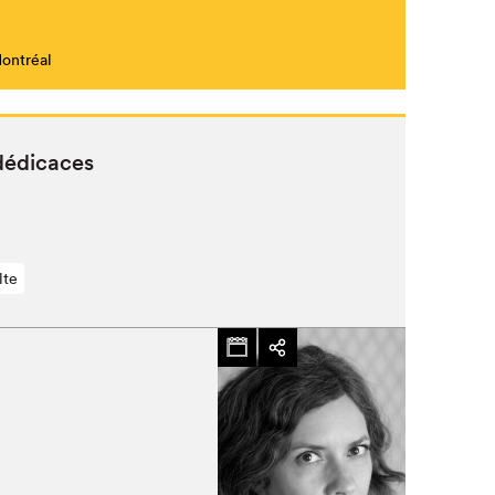
Montréal
Fermer
dédicaces
lte