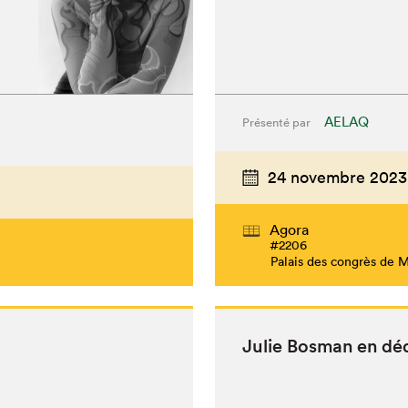
AELAQ
Présenté par
24 novembre 2023
Agora
#2206
Palais des congrès de 
Julie Bosman en dé