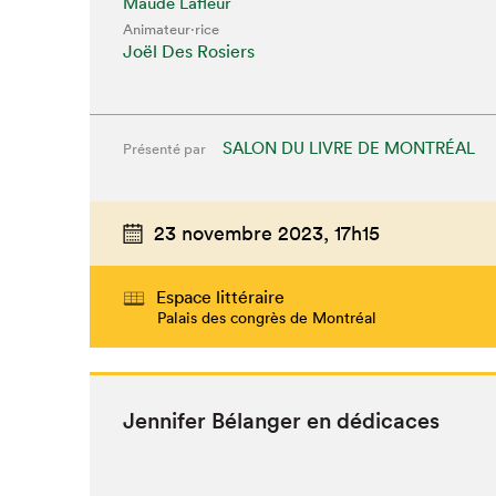
Maude Lafleur
Animateur⋅rice
Joël Des Rosiers
SALON DU LIVRE DE MONTRÉAL
Présenté par
23 novembre 2023,
17h15
Espace littéraire
Palais des congrès de Montréal
Jen­nifer Bélanger en dédicaces