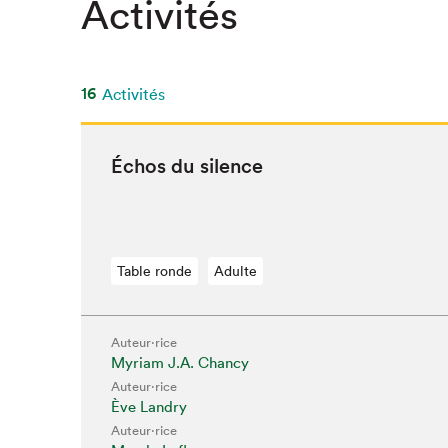
Activités
16
Activités
Échos du silence
Table ronde
Adulte
Auteur·rice
Myriam J.A. Chancy
Auteur·rice
Ève Landry
Auteur·rice