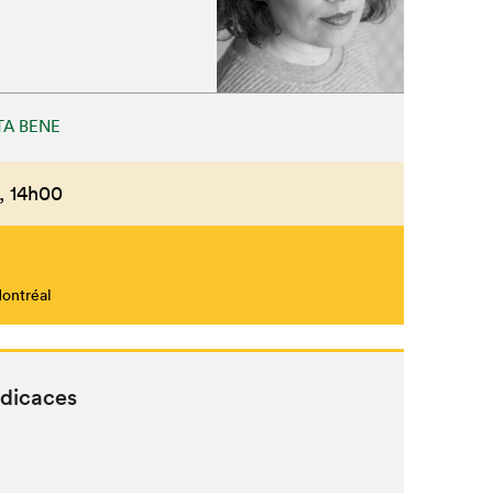
A BENE
,
14h00
Montréal
édicaces