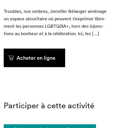
Trou­bles, nos ombres, Jen­nifer Bélanger amé­nage
un espace sécu­ri­taire où peu­vent s’exprimer libre­
ment les per­son­nes
LGBTQ
2
IA
+, hors des injonc­
tions au bon­heur et à la célébra­tion. Ici, les […]
Acheter en ligne
Participer à cette activité