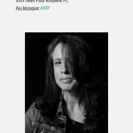
1001 Jean Paul Riopelle Pl,
Espace médias
Au kiosque
2337