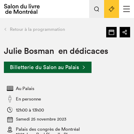
L'événement
Nos activités
retour
Retour à la programmation
Préparer sa visite au Salon
Liens pratiques
Julie Bosman en dédicaces
Préparer sa visite
Billetterie du Salon au Palais
Actualités
Salon au Palais
Au Palais
SLM PRO
Salon dans la ville et en ligne
En personne
Projets partenaires
12h00 à 13h00
Espace exposant⋅e⋅s
Samedi 25 novembre 2023
Espace enseignant·e·s
Palais des congrès de Montréal