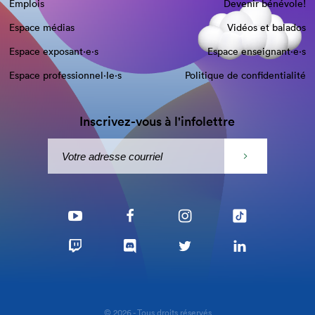
Emplois
Devenir bénévole!
Espace médias
Vidéos et balados
Espace exposant·e⋅s
Espace enseignant·e⋅s
Espace professionnel·le⋅s
Politique de confidentialité
Inscrivez-vous à l'infolettre
© 2026 - Tous droits réservés