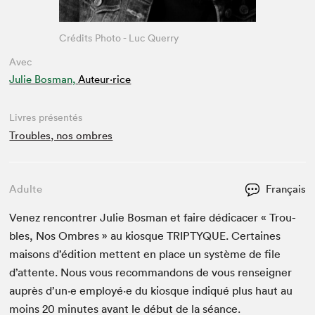
Crédits Photo - Luc Querry
Avec
Julie Bosman,
Auteur·rice
Livres présentés
Troubles, nos ombres
Adulte
Français
Venez ren­con­tr­er Julie Bosman et faire dédi­cac­er « Trou­
bles, Nos Ombres » au kiosque
TRIP­TYQUE
. Cer­taines
maisons d’édi­tion met­tent en place un sys­tème de file
d’at­tente. Nous vous recom­man­dons de vous ren­seign­er
auprès d’un·e employé·e du kiosque indiqué plus haut au
moins
20
min­utes avant le début de la séance.