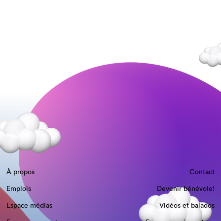
À propos
Contact
Emplois
Devenir bénévole!
Espace médias
Vidéos et balados