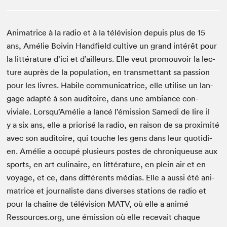
Ani­ma­trice à la radio et à la télévi­sion depuis plus de
15
ans, Amélie Boivin Hand­field cul­tive un grand intérêt pour
la lit­téra­ture d’ici et d’ailleurs. Elle veut pro­mou­voir la lec­
ture auprès de la pop­u­la­tion, en trans­met­tant sa pas­sion
pour les livres. Habile com­mu­ni­ca­trice, elle utilise un lan­
gage adap­té à son audi­toire, dans une ambiance con­
viviale. Lorsqu’Amélie a lancé l’émission Same­di de lire il
y a six ans, elle a pri­or­isé la radio, en rai­son de sa prox­im­ité
avec son audi­toire, qui touche les gens dans leur quo­ti­di­
en. Amélie a occupé plusieurs postes de chroniqueuse aux
sports, en art culi­naire, en lit­téra­ture, en plein air et en
voy­age, et ce, dans dif­férents médias. Elle a aus­si été ani­
ma­trice et jour­nal­iste dans divers­es sta­tions de radio et
pour la chaîne de télévi­sion
MATV
, où elle a ani­mé
Ressources​.org, une émis­sion où elle rece­vait chaque