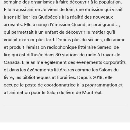
semaine des organ­ismes à faire décou­vrir à la pop­u­la­tion.
Elle a aus­si ani­mé Je viens de loin, une émis­sion qui visait
à sen­si­bilis­er les Québé­cois à la réal­ité des nou­veaux
arrivants. Elle a conçu l’émission Quand je serai grand…,
qui per­me­t­tait à un enfant de décou­vrir le méti­er qu’il
voulait exercer plus tard. Depuis plus de six ans, elle ani­me
et pro­duit l’émission radio­phonique lit­téraire Same­di de
lire qui est dif­fusée dans
30
sta­tions de radio à tra­vers le
Cana­da. Elle ani­me égale­ment des événe­ments cor­po­rat­ifs
et dans les événe­ments lit­téraires comme les Salons du
livre, les bib­lio­thèques et librairies. Depuis
2018
, elle
occupe le poste de coor­don­na­trice à la pro­gram­ma­tion et
à l’an­i­ma­tion pour le Salon du livre de Montréal.