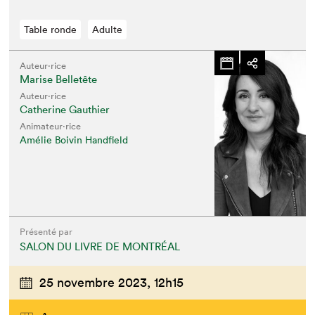
Table ronde
Adulte
Auteur·rice
Marise Belletête
Auteur·rice
Catherine Gauthier
Animateur⋅rice
Amélie Boivin Handfield
Présenté par
SALON DU LIVRE DE MONTRÉAL
25 novembre 2023,
12h15