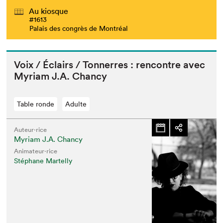
Au kiosque
#1613
Palais des congrès de Montréal
Voix / Éclairs / Ton­nerres : ren­con­tre avec
Myr­i­am J.A. Chancy
Table ronde
Adulte
Auteur·rice
Myriam J.A. Chancy
Animateur⋅rice
Stéphane Martelly