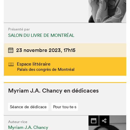
Présenté par
SALON DU LIVRE DE MONTRÉAL
23 novembre 2023,
17h15
Espace littéraire
Palais des congrès de Montréal
Myr­i­am J.A. Chancy en dédicaces
Séance de dédicace
Pour tou⋅te⋅s
Auteur·rice
Myriam J.A. Chancy