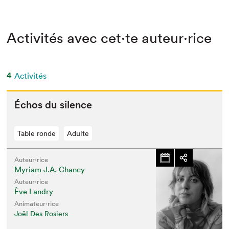
Activités avec cet·te auteur·rice
4
Activités
Échos du silence
Table ronde
Adulte
Auteur·rice
Myriam J.A. Chancy
Auteur·rice
Ève Landry
Animateur⋅rice
Joël Des Rosiers