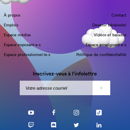
À propos
Contact
Emplois
Devenir bénévole!
Espace médias
Vidéos et balados
Espace exposant·e⋅s
Espace enseignant·e⋅s
Espace professionnel·le⋅s
Politique de confidentialité
Inscrivez-vous à l'infolettre