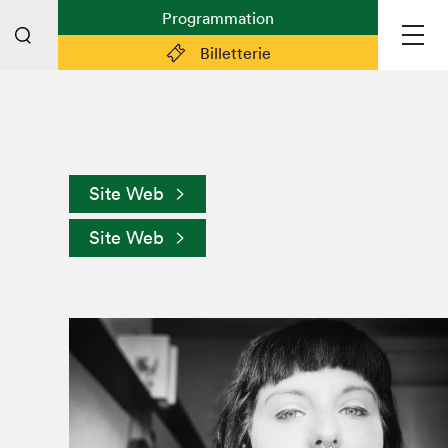
Programmation
Billetterie
Liens pratiques
Plan du Salon
Site Web
Préparer sa visite
Site Web
Partenaires
Espace médias
Espace exposant·e·s
Espace enseignant·e·s
Espace participant⋅e⋅s
Espace Salon dans la ville
Espace bénévoles
Devenir bénévole