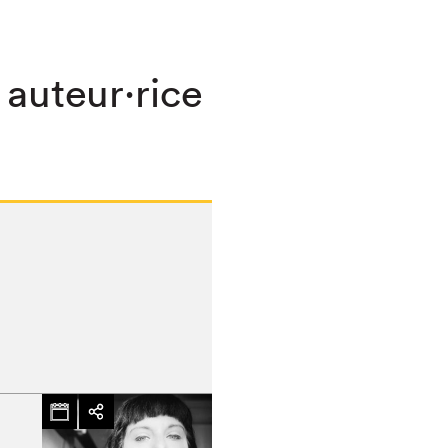
 auteur·rice
chez-vous?