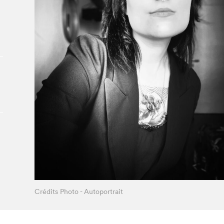
À propos du Salon
Liste des exposant·e·s
Liste des auteur·rice·s
Crédits Photo - Autoportrait