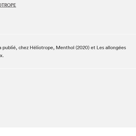
Espace ado | Lis-moi MTL
OTROPE
Espace des tout-petits
Espace Radio-Canada
La cabane à culture
La Maison des libraires
Le Salon dans ta classe
 a publié, chez Héliotrope, Menthol (2020) et Les allongées
x.
Liseur Public
Matinées scolaires Hydro-Québec
Narra
Vitrine du Festival littéraire international Metropolis
bleu au SLM