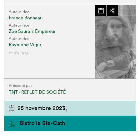
Auteur·rice
France Bonneau
Auteur·rice
Zoe Saurais Empereur
Auteur·rice
Raymond Viger
Et d'autres...
Présenté par
TNT - REFLET DE SOCIÉTÉ
25 novembre 2023,
Bistro le Ste-Cath