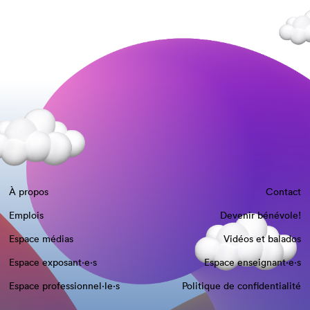
À propos
Contact
Emplois
Devenir bénévole!
Espace médias
Vidéos et balados
Espace exposant·e⋅s
Espace enseignant·e⋅s
Espace professionnel·le⋅s
Politique de confidentialité