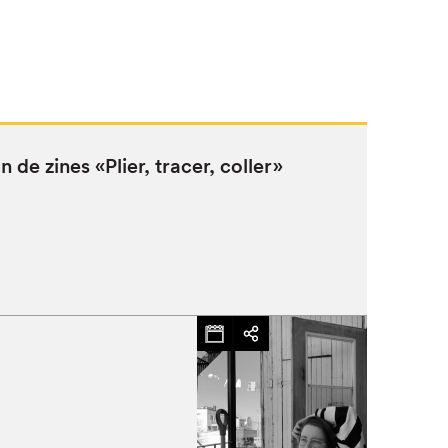
ion de zines «Pli­er, trac­er, coller»