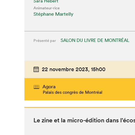
Sara Hébert
Animateur⋅rice
Stéphane Martelly
SALON DU LIVRE DE MONTRÉAL
Présenté par
22 novembre 2023,
15h00
Que cher
Agora
Palais des congrès de Montréal
Le zine et la micro-édi­tion dans l’é­co