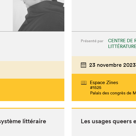
CENTRE DE 
Présenté par
LITTÉRATURE
23 novembre 2023
chez-vous?
Espace Zines
#1525
Palais des congrès de 
sys­tème littéraire
Les usages queers et 