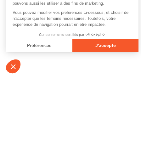
À propos
Contact
Emplois
Devenir bénévo
Espace médias
Vidéos et balad