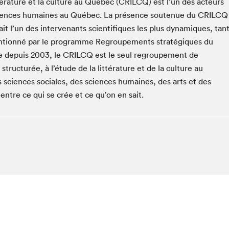
térature et la culture au Québec (CRILCQ) est l’un des acteurs
Espace ado | Lis-moi MTL
 sciences humaines au Québec. La présence soutenue du CRILCQ
Espace des tout-petits
fait l’un des intervenants scientifiques les plus dynamiques, tan
Espace Radio-Canada
bventionné par le programme Regroupements stratégiques du
La cabane à culture
e depuis 2003, le CRILCQ est le seul regroupement de
La Maison des libraires
tructurée, à l’étude de la littérature et de la culture au
Le Salon dans ta classe
sciences sociales, des sciences humaines, des arts et des
e entre ce qui se crée et ce qu’on en sait.
Liseur Public
Matinées scolaires Hydro-Québec
Narra
Vitrine du Festival littéraire international Metropolis
bleu au SLM