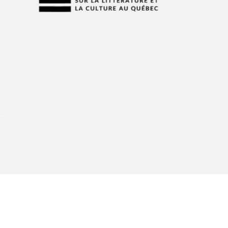
À propos du Salon
Liste des exposant·e·s
t
Liste des auteur·rice·s