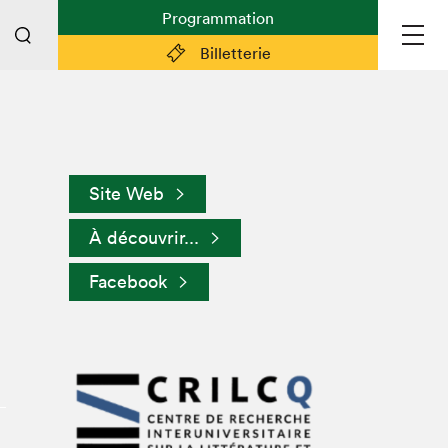
Programmation
Billetterie
Liens pratiques
Plan du Salon
Site Web
Préparer sa visite
E
À découvrir...
Partenaires
Espace médias
Facebook
Espace exposant·e·s
Espace enseignant·e·s
Espace participant⋅e⋅s
Espace Salon dans la ville
Espace bénévoles
Devenir bénévole