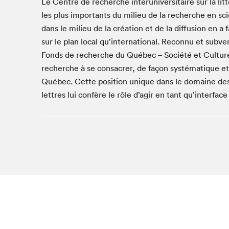
Le Centre de recherche interuniversitaire sur la lit
Café La Presse
les plus importants du milieu de la recherche en
Espace Côte-des-Neiges
dans le milieu de la création et de la diffusion en a 
Espace jeunesse présenté par Desjardins
sur le plan local qu’international. Reconnu et su
Espace Zines
Fonds de recherche du Québec – Société et Cultur
La lecture en cadeau
recherche à se consacrer, de façon systématique et s
Le grand jeu de lecture à voix haute du Salon du livre
Québec. Cette position unique dans le domaine des 
de Montréal
lettres lui confère le rôle d’agir en tant qu’interfac
Lettres québécoises au Salon
Louisiane enracinée et branchée
Mur des illustrateur·rice·s
SLM PRO
Zone Manga