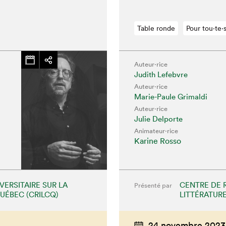
Table ronde
Pour tou⋅te⋅
Auteur·rice
Judith Lefebvre
Auteur·rice
Marie-Paule Grimaldi
Auteur·rice
Julie Delporte
Animateur⋅rice
Karine Rosso
ERSITAIRE SUR LA
CENTRE DE 
Présenté par
QUÉBEC (CRILCQ)
LITTÉRATURE
24 novembre 2023