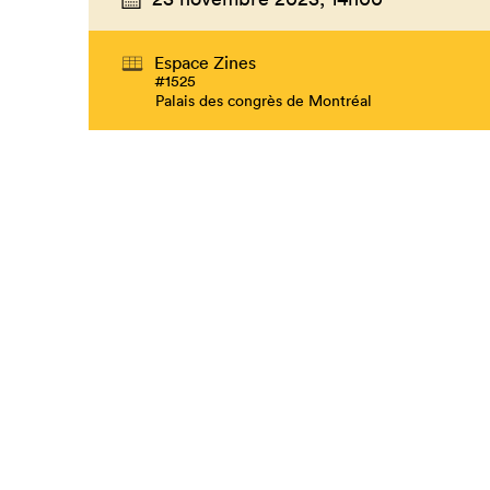
Espace Zines
#1525
Palais des congrès de Montréal