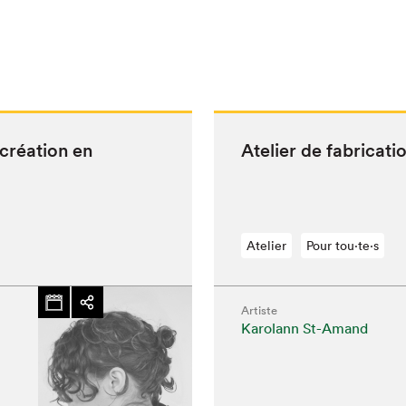
 créa­tion en
Ate­lier de fab­ri­ca­t
Atelier
Pour tou⋅te⋅s
Artiste
Karolann St-Amand