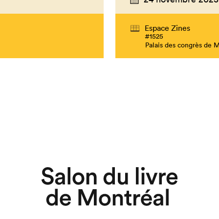
Espace Zines
#1525
Palais des congrès de 