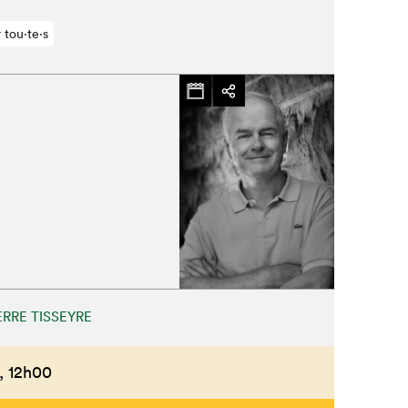
 tou⋅te⋅s
ERRE TISSEYRE
,
12h00