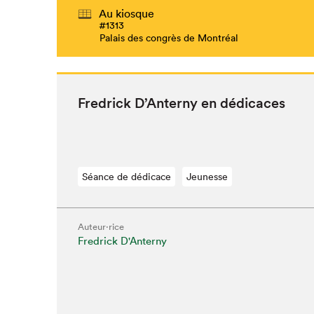
Au kiosque
#1313
Palais des congrès de Montréal
Fredrick D’An­terny en dédicaces
Séance de dédicace
Jeunesse
Auteur·rice
Fredrick D'Anterny