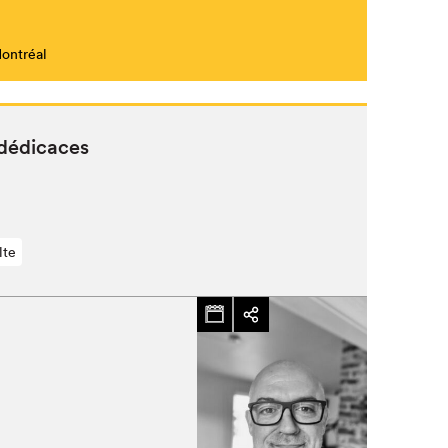
Montréal
Fermer
n dédicaces
lte