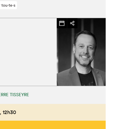
 tou⋅te⋅s
ERRE TISSEYRE
,
12h30