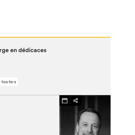
rge en dédicaces
 tou⋅te⋅s