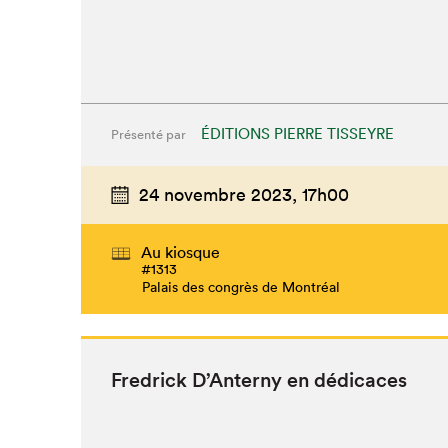
ÉDITIONS PIERRE TISSEYRE
Présenté par
24 novembre 2023,
17h00
Au kiosque
#1313
Palais des congrès de Montréal
Fredrick D’An­terny en dédicaces