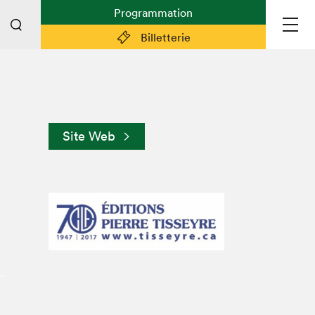
Programmation
Billetterie
Liens pratiques
Plan du Salon
Site Web
Préparer sa visite
Partenaires
Espace médias
Espace exposant·e·s
Espace enseignant·e·s
Espace participant⋅e⋅s
Espace Salon dans la ville
Espace bénévoles
Devenir bénévole