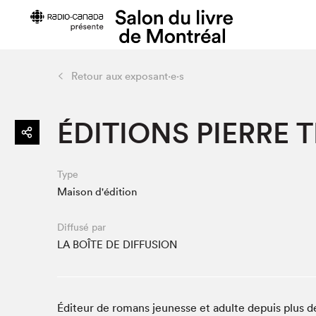
Retour aux exposant·e·s
Préparer sa visite
Salon au Pa
ÉDITIONS PIERRE 
Horaires et tarifs
Programma
Plan du Salon
Matinées s
Se rendre au Salon
SLM PRO
Type
Accessibilité
Liste des e
Maison d'édition
Restauration
Liste des au
Diffusé par
Code de conduite
LA BOÎTE DE DIFFUSION
Projets partenaires
Éditeur de romans jeunesse et adulte depuis plus d