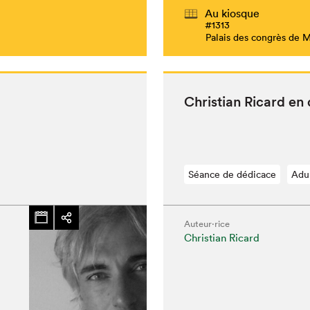
Au kiosque
#1313
Palais des congrès de 
Chris­t­ian Ricard e
Séance de dédicace
Adu
Auteur·rice
Christian Ricard