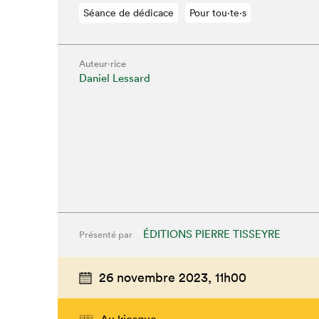
Séance de dédicace
Pour tou⋅te⋅s
Auteur·rice
Daniel Lessard
ÉDITIONS PIERRE TISSEYRE
Présenté par
26 novembre 2023,
11h00
Au kiosque