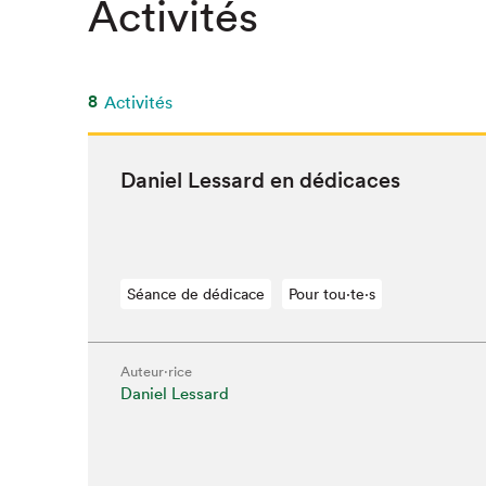
Activités
8
Activités
Daniel Lessard en dédicaces
Séance de dédicace
Pour tou⋅te⋅s
Auteur·rice
Daniel Lessard