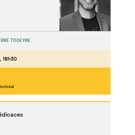
ERRE TISSEYRE
,
18h30
Montréal
édicaces