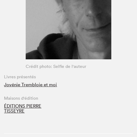
Espace médias
Crédit photo: Selfie de l'auteur
Livres présentés
Jovénie Trembloie et moi
Maisons d'édition
ÉDITIONS PIERRE
TISSEYRE