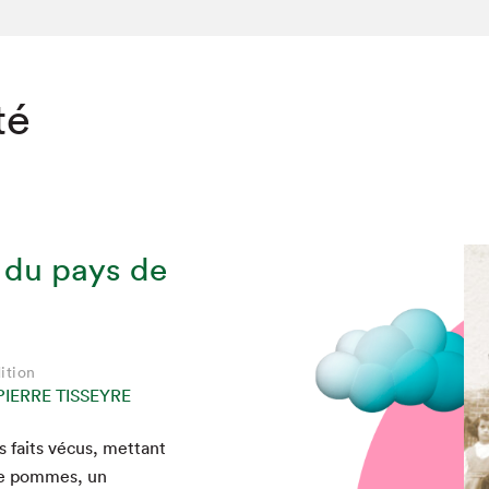
té
s du pays de
ition
PIERRE TISSEYRE
s faits vécus, met­tant
 de pommes, un