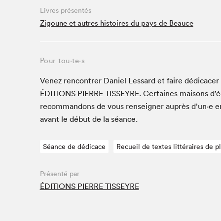
Café La Presse
Livres présentés
Espace Côte-des-Neiges
Zigoune et autres histoires du pays de Beauce
Espace jeunesse présenté par Desjardins
Espace Zines
Pour tou⋅te⋅s
La lecture en cadeau
Le grand jeu de lecture à voix haute du Salon du livre
Venez ren­con­tr­er Daniel Lessard et faire dédi­cac­
de Montréal
ÉDI­TIONS
PIERRE
TIS­SEYRE
. Cer­taines maisons d’é
Lettres québécoises au Salon
recom­man­dons de vous ren­seign­er auprès d’un·e 
Louisiane enracinée et branchée
avant le début de la séance.
Mur des illustrateur·rice·s
SLM PRO
Séance de dédicace
Recueil de textes littéraires de 
Zone Manga
Présenté par
ÉDITIONS PIERRE TISSEYRE