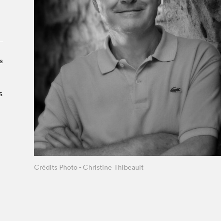
À propos du Salon
Liste des exposant·e·s
Liste des auteur·rice·s
s
s
Crédits Photo - Christine Thibeault