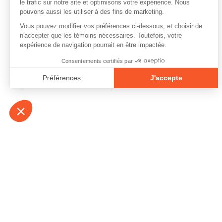
À propos
Contact
Emplois
Devenir bénévo
Espace médias
Vidéos et balad