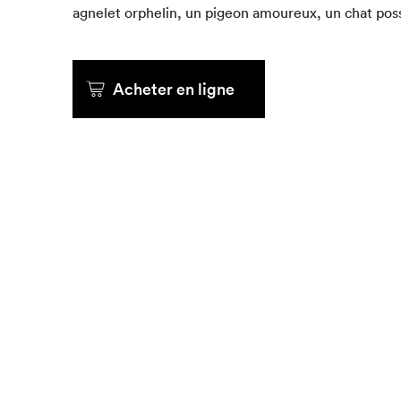
agnelet orphe­lin, un pigeon amoureux, un chat po
Que cher
Acheter en ligne