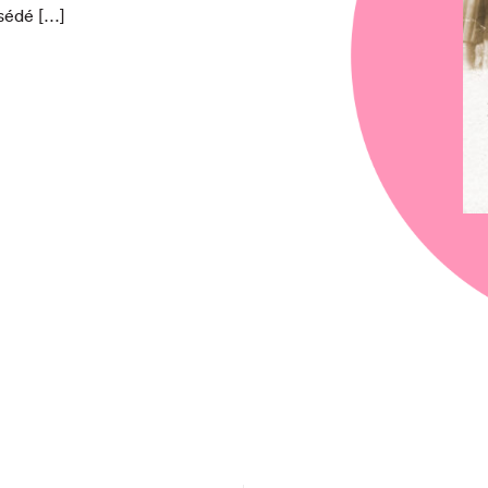
ssédé […]
chez-vous?