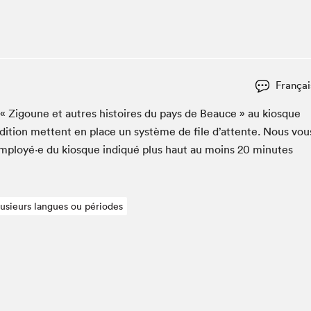
Espace ado | Lis-moi MTL
Espace des tout-petits
Espace Radio-Canada
La cabane à culture
Françai
La Maison des libraires
Le Salon dans ta classe
er « Zigoune et autres his­toires du pays de Beauce » au kiosque
di­tion met­tent en place un sys­tème de file d’at­tente. Nous vou
Liseur Public
employé·e du kiosque indiqué plus haut au moins
20
min­utes
Matinées scolaires Hydro-Québec
Narra
Vitrine du Festival littéraire international Metropolis
bleu au SLM
plusieurs langues ou périodes