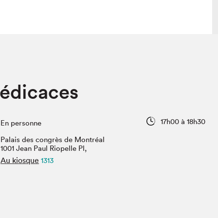
lais
Salon dans la ville et en ligne
dédicaces
tion
Programmation dans la ville
colaires Hydro-Québec
Programmation en ligne
Vidéos et balados
17h00 à 18h30
En personne
xposant·e·s
Palais des congrès de Montréal
teur·rice·s
1001 Jean Paul Riopelle Pl,
Au kiosque
1313