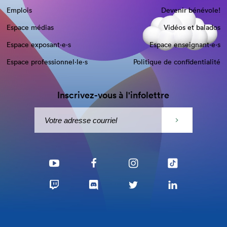
Emplois
Devenir bénévole!
Espace médias
Vidéos et balados
Espace exposant·e⋅s
Espace enseignant·e⋅s
Espace professionnel·le⋅s
Politique de confidentialité
Inscrivez-vous à l'infolettre