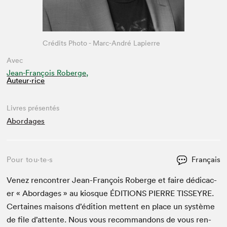
Crédits Photo - Marc-André Lapierre
Avec
Jean-François Roberge,
Auteur·rice
Livres présentés
Abordages
Pour tou⋅te⋅s
Français
Venez ren­con­tr­er Jean-François Roberge et faire dédi­cac­
er « Abor­dages » au kiosque
ÉDI­TIONS
PIERRE
TIS­SEYRE
.
Cer­taines maisons d’édi­tion met­tent en place un sys­tème
de file d’at­tente. Nous vous recom­man­dons de vous ren­