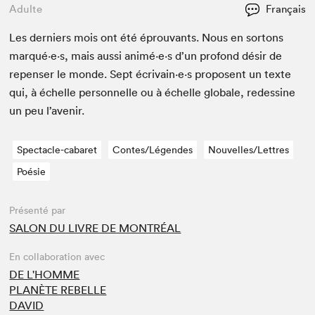
Adulte
Français
Les derniers mois ont été éprou­vants. Nous en sor­tons
marqué·e·s, mais aus­si animé·e·s d’un pro­fond désir de
repenser le monde. Sept écrivain·e·s pro­posent un texte
qui, à échelle per­son­nelle ou à échelle glob­ale, redes­sine
un peu l’avenir.
Spectacle-cabaret
Contes/Légendes
Nouvelles/Lettres
Poésie
Présenté par
SALON DU LIVRE DE MONTRÉAL
En collaboration avec
DE L'HOMME
PLANÈTE REBELLE
DAVID