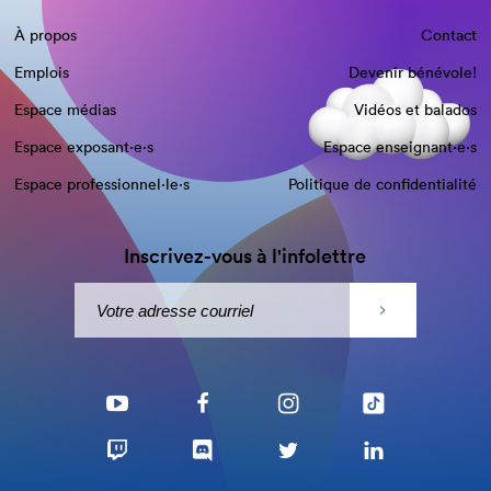
À propos
Contact
Emplois
Devenir bénévole!
Espace médias
Vidéos et balados
Espace exposant·e⋅s
Espace enseignant·e⋅s
Espace professionnel·le⋅s
Politique de confidentialité
Inscrivez-vous à l'infolettre