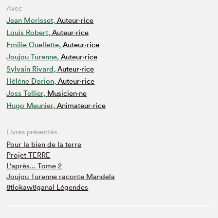
Avec
Jean Morisset,
Auteur·rice
Louis Robert,
Auteur·rice
Emilie Ouellette,
Auteur·rice
Joujou Turenne,
Auteur·rice
Sylvain Rivard,
Auteur·rice
Hélène Dorion,
Auteur·rice
Joss Tellier,
Musicien·ne
Hugo Meunier,
Animateur⋅rice
Livres présentés
Pour le bien de la terre
Projet TERRE
L'après... Tome 2
Joujou Turenne raconte Mandela
8tlokaw8ganal Légendes