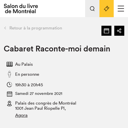
L'événement
Nos activités
retour
Retour à la programmation
Préparer sa visite au Salon
Liens pratiques
Cabaret Raconte-moi demain
Préparer sa visite
Au Palais
Actualités
En personne
Salon au Palais
SLM PRO
19h30 à 20h45
Salon dans la ville et en ligne
Samedi 27 novembre 2021
Palais des congrès de Montréal
Projets partenaires
Espace exposant⋅e⋅s
1001 Jean Paul Riopelle Pl,
Agora
Espace enseignant·e·s