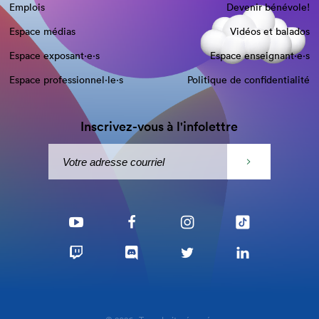
Emplois
Devenir bénévole!
Espace médias
Vidéos et balados
Espace exposant·e⋅s
Espace enseignant·e⋅s
Espace professionnel·le⋅s
Politique de confidentialité
Inscrivez-vous à l'infolettre