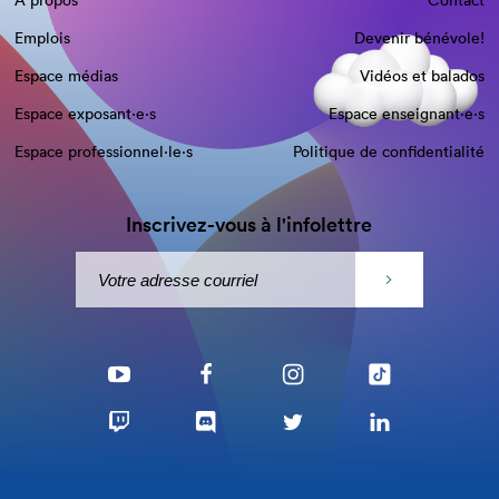
À propos
Contact
Emplois
Devenir bénévole!
Espace médias
Vidéos et balados
Espace exposant·e⋅s
Espace enseignant·e⋅s
Espace professionnel·le⋅s
Politique de confidentialité
Inscrivez-vous à l'infolettre