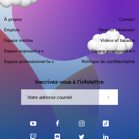
À propos
Contact
Emplois
Devenir bénévole!
Espace médias
Vidéos et balados
Espace exposant·e⋅s
Espace enseignant·e⋅s
Espace professionnel·le⋅s
Politique de confidentialité
Inscrivez-vous à l'infolettre