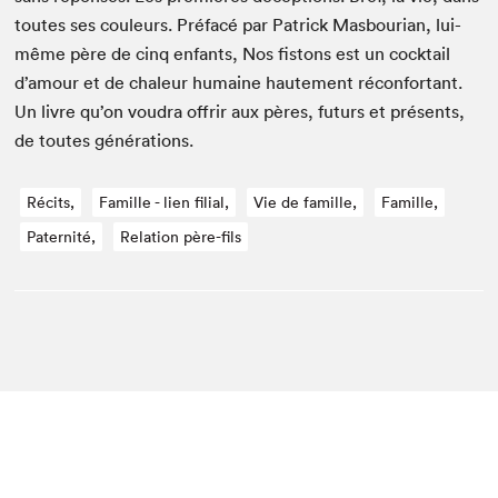
toutes ses couleurs. Pré­facé par Patrick Mas­bouri­an, lui-
même père de cinq enfants, Nos fis­tons est un cock­tail
d’amour et de chaleur humaine haute­ment récon­for­t­ant.
Un livre qu’on voudra offrir aux pères, futurs et présents,
de toutes générations.
Récits,
Famille - lien filial,
Vie de famille,
Famille,
Paternité,
Relation père-fils