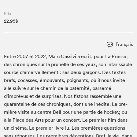
Prix
22.95$
Français
Entre
2007
et
2022
, Marc Cas­sivi a écrit, pour La Presse,
des chroniques sur la prunelle de ses yeux, son intariss­able
source d’émerveillement : ses deux garçons. Des textes
brefs, cocass­es, émou­vants, poignants, où il nous invite
à le suiv­re sur le chemin de la pater­nité, parsemé
d’imprévus et de sur­pris­es. Nos fis­tons rassem­ble une
quar­an­taine de ces chroniques, dont une inédite. La pre­
mière vis­ite au cen­tre Bell pour une par­tie de hock­ey, ou
à la Place des Arts pour un con­cert. Le pre­mier film dans
un ciné­ma. Le pre­mier livre lu. Les pre­mières ques­tions
sans répons­es. Les pre­mières décep­tions. Bref, la vie, dans