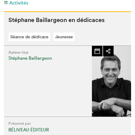
11
Activités
Stéphane Bail­largeon en dédicaces
Séance de dédicace
Jeunesse
Auteur·rice
Stéphane Baillargeon
Présenté par
BÉLIVEAU ÉDITEUR