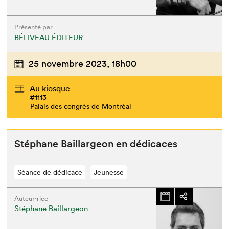
Présenté par
BÉLIVEAU ÉDITEUR
25 novembre 2023,
18h00
Au kiosque
#1113
Palais des congrès de Montréal
Stéphane Bail­largeon en dédicaces
Séance de dédicace
Jeunesse
Que cherchez-vous?
Auteur·rice
Stéphane Baillargeon