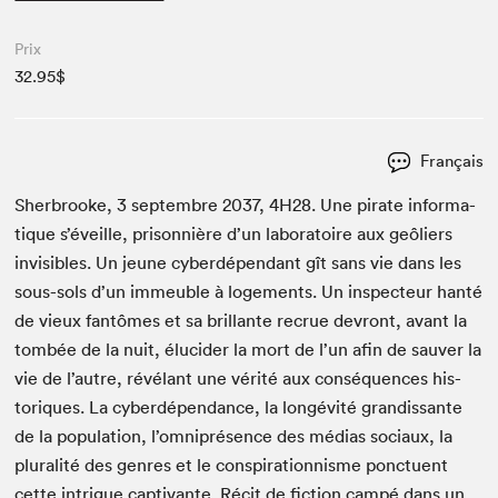
Prix
32.95$
Français
Sher­brooke,
3
sep­tem­bre
2037
,
4
H
28
. Une pirate infor­ma­
tique s’éveille, pris­on­nière d’un lab­o­ra­toire aux geôliers
invis­i­bles. Un jeune cyberdépen­dant gît sans vie dans les
sous-sols d’un immeu­ble à loge­ments. Un inspecteur han­té
de vieux fan­tômes et sa bril­lante recrue devront, avant la
tombée de la nuit, élu­cider la mort de l’un afin de sauver la
vie de l’autre, révélant une vérité aux con­séquences his­
toriques. La cyberdépen­dance, la longévité gran­dis­sante
de la pop­u­la­tion, l’omniprésence des médias soci­aux, la
plu­ral­ité des gen­res et le con­spir­a­tionnisme ponctuent
cette intrigue cap­ti­vante. Réc­it de fic­tion cam­pé dans un