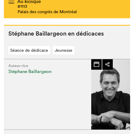
Au kiosque
#1113
Palais des congrès de Montréal
Stéphane Bail­largeon en dédicaces
Séance de dédicace
Jeunesse
Auteur·rice
Stéphane Baillargeon