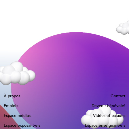
À propos
Contact
Emplois
Devenir bénévole!
Espace médias
Vidéos et balados
Espace exposant·e⋅s
Espace enseignant·e⋅s