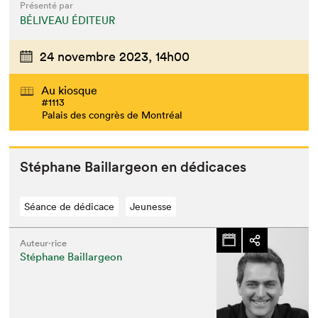
Présenté par
BÉLIVEAU ÉDITEUR
24 novembre 2023,
14h00
Au kiosque
#1113
Palais des congrès de Montréal
Stéphane Bail­largeon en dédicaces
Séance de dédicace
Jeunesse
Auteur·rice
Stéphane Baillargeon