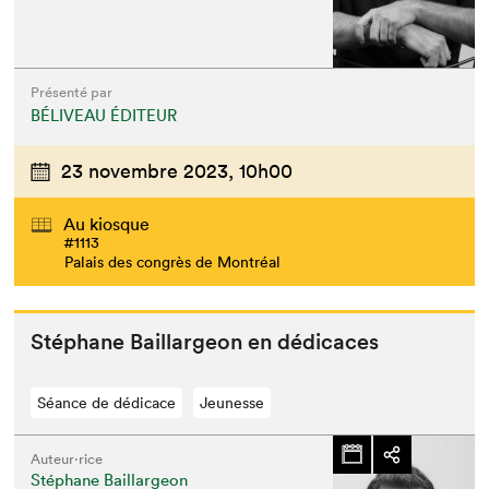
Présenté par
BÉLIVEAU ÉDITEUR
23 novembre 2023,
10h00
Au kiosque
#1113
Palais des congrès de Montréal
Stéphane Bail­largeon en dédicaces
Séance de dédicace
Jeunesse
Auteur·rice
Stéphane Baillargeon