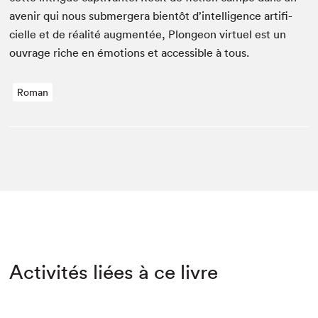
avenir qui nous sub­merg­era bien­tôt d’intelligence arti­fi­
cielle et de réal­ité aug­men­tée, Plon­geon virtuel est un
ouvrage riche en émo­tions et acces­si­ble à tous.
Roman
Activités liées à ce livre