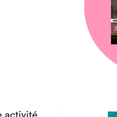
chez-vous?
 activité