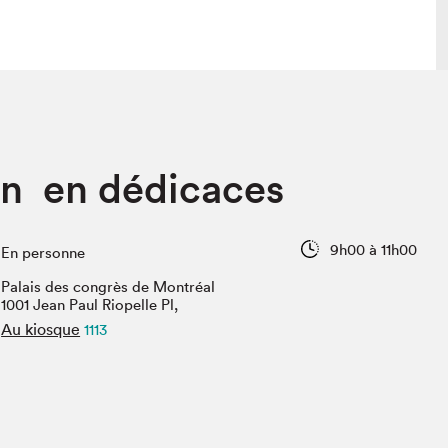
lais
Salon dans la ville et en ligne
on en dédicaces
tion
Programmation dans la ville
colaires Hydro-Québec
Programmation en ligne
Vidéos et balados
9h00 à 11h00
En personne
xposant·e·s
Palais des congrès de Montréal
teur·rice·s
1001 Jean Paul Riopelle Pl,
Au kiosque
1113