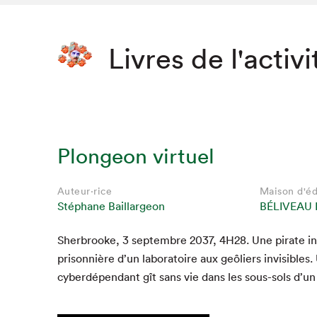
Livres de l'activi
Plongeon virtuel
Auteur·rice
Maison d'éd
Stéphane Baillargeon
BÉLIVEAU 
Sher­brooke,
3
sep­tem­bre
2037
,
4
H
28
. Une pirate in
pris­on­nière d’un lab­o­ra­toire aux geôliers invis­i­bles
cyberdépen­dant gît sans vie dans les sous-sols d’