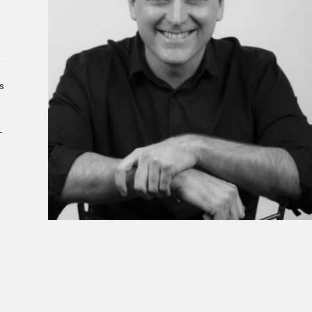
À propos du Salon
Liste des exposant·e·s
Liste des auteur·rice·s
s
­