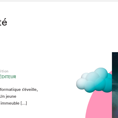
té
ition
ÉDITEUR
for­ma­tique s’éveille,
. Un jeune
un immeuble […]