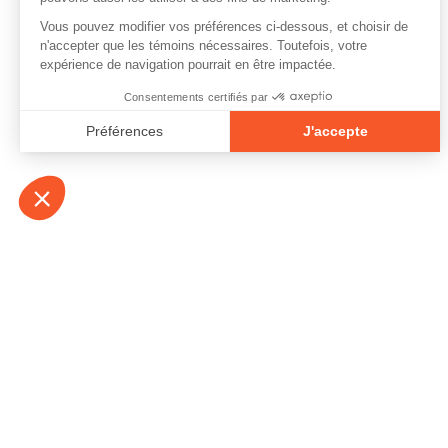
À propos
Contact
Emplois
Devenir bénévo
Espace médias
Vidéos et balad