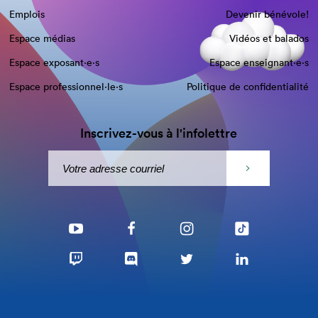
Emplois
Devenir bénévole!
Espace médias
Vidéos et balados
Espace exposant·e⋅s
Espace enseignant·e⋅s
Espace professionnel·le⋅s
Politique de confidentialité
Inscrivez-vous à l'infolettre