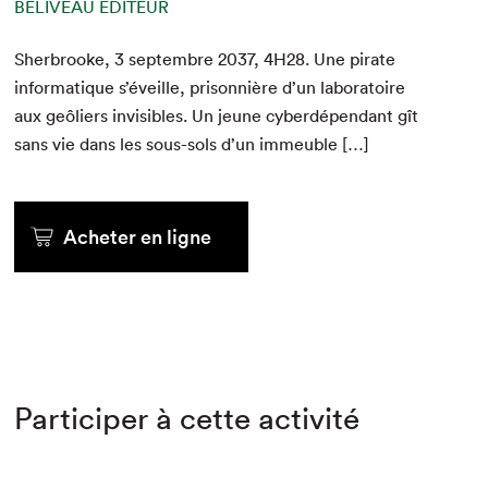
BÉLIVEAU ÉDITEUR
Sher­brooke,
3
sep­tem­bre
2037
,
4
H
28
. Une pirate
infor­ma­tique s’éveille, pris­on­nière d’un lab­o­ra­toire
aux geôliers invis­i­bles. Un jeune cyberdépen­dant gît
sans vie dans les sous-sols d’un immeuble […]
Acheter en ligne
Participer à cette activité