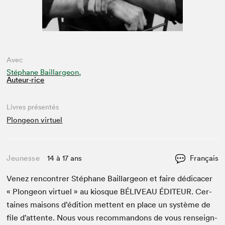
Avec
Stéphane Baillargeon,
Auteur·rice
Livres présentés
Plongeon virtuel
Jeunesse
14 à 17 ans
Français
Venez ren­con­tr­er Stéphane Bail­largeon et faire dédi­cac­er
« Plon­geon virtuel » au kiosque
BÉLIVEAU
ÉDI­TEUR
. Cer­
taines maisons d’édi­tion met­tent en place un sys­tème de
file d’at­tente. Nous vous recom­man­dons de vous ren­seign­