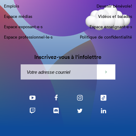
Emplois
Devenir bénévole!
Espace médias
Vidéos et balados
Espace exposant·e⋅s
Espace enseignant·e⋅s
Espace professionnel·le⋅s
Politique de confidentialité
Inscrivez-vous à l'infolettre