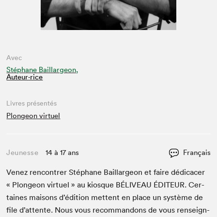
Avec
Stéphane Baillargeon,
Auteur·rice
Livres présentés
Plongeon virtuel
Jeunesse
14 à 17 ans
Français
Venez ren­con­tr­er Stéphane Bail­largeon et faire dédi­cac­er
« Plon­geon virtuel » au kiosque
BÉLIVEAU
ÉDI­TEUR
. Cer­
taines maisons d’édi­tion met­tent en place un sys­tème de
file d’at­tente. Nous vous recom­man­dons de vous ren­seign­