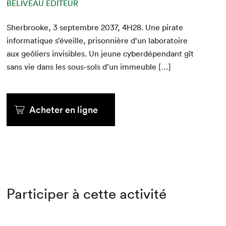
BÉLIVEAU ÉDITEUR
Sher­brooke,
3
sep­tem­bre
2037
,
4
H
28
. Une pirate
infor­ma­tique s’éveille, pris­on­nière d’un lab­o­ra­toire
aux geôliers invis­i­bles. Un jeune cyberdépen­dant gît
sans vie dans les sous-sols d’un immeuble […]
Acheter en ligne
Participer à cette activité