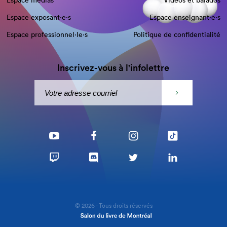
Espace médias
Vidéos et balados
Espace exposant·e⋅s
Espace enseignant·e⋅s
Espace professionnel·le⋅s
Politique de confidentialité
Inscrivez-vous à l'infolettre
© 2026 - Tous droits réservés