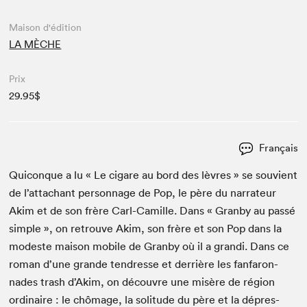
Maison d'édition
LA MÈCHE
Prix
29.95$
Français
Quiconque a lu « Le cig­a­re au bord des lèvres » se sou­vient
de l’attachant per­son­nage de Pop, le père du nar­ra­teur
Akim et de son frère Carl-Camille. Dans « Gran­by au passé
sim­ple », on retrou­ve Akim, son frère et son Pop dans la
mod­este mai­son mobile de Gran­by où il a gran­di. Dans ce
roman d’une grande ten­dresse et der­rière les fan­faron­
nades trash d’Akim, on décou­vre une mis­ère de région
ordi­naire : le chô­mage, la soli­tude du père et la dépres­