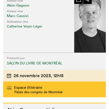
Auteur·rice
Akim Gagnon
Auteur·rice
Marc Cassivi
Animateur⋅rice
Catherine Voyer-Léger
Présenté par
SALON DU LIVRE DE MONTRÉAL
26 novembre 2023,
12h15
Espace littéraire
Palais des congrès de Montréal