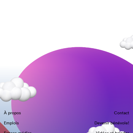
À propos
Contact
Emplois
Devenir bénévole!