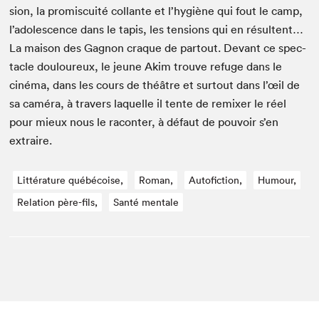
sion, la promis­cuité col­lante et l’hygiène qui fout le camp,
l’adolescence dans le tapis, les ten­sions qui en résul­tent…
La mai­son des Gagnon craque de partout. Devant ce spec­
ta­cle douloureux, le jeune Akim trou­ve refuge dans le
ciné­ma, dans les cours de théâtre et surtout dans l’œil de
sa caméra, à tra­vers laque­lle il tente de remix­er le réel
pour mieux nous le racon­ter, à défaut de pou­voir s’en
extraire.
Littérature québécoise,
Roman,
Autofiction,
Humour,
Relation père-fils,
Santé mentale