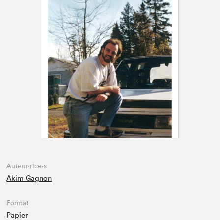
Espace médias
Auteur·rice·s
Akim Gagnon
Format
Papier