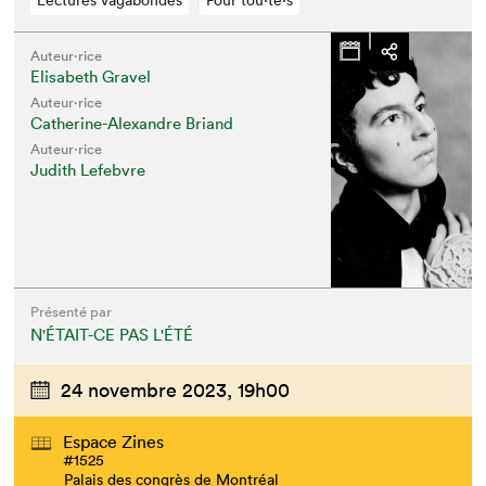
Auteur·rice
Elisabeth Gravel
Auteur·rice
Catherine-Alexandre Briand
Auteur·rice
Judith Lefebvre
Présenté par
N'ÉTAIT-CE PAS L'ÉTÉ
24 novembre 2023,
19h00
Espace Zines
#1525
Palais des congrès de Montréal