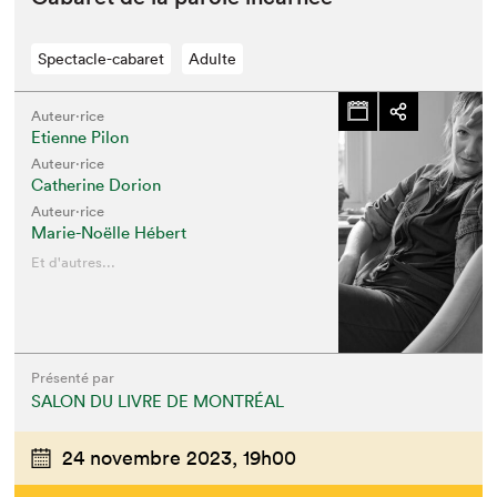
Spectacle-cabaret
Adulte
Auteur·rice
Etienne Pilon
Auteur·rice
Catherine Dorion
Auteur·rice
Marie-Noëlle Hébert
Et d'autres...
Présenté par
SALON DU LIVRE DE MONTRÉAL
24 novembre 2023,
19h00