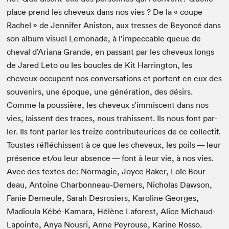
place prend les cheveux dans nos vies ? De la « coupe
Rachel » de Jen­nifer Anis­ton, aux tress­es de Bey­on­cé dans
son album visuel Lemon­ade, à l’impeccable queue de
cheval d’Ariana Grande, en pas­sant par les cheveux longs
de Jared Leto ou les boucles de Kit Har­ring­ton, les
cheveux occu­pent nos con­ver­sa­tions et por­tent en eux des
sou­venirs, une époque, une généra­tion, des désirs.
Comme la pous­sière, les cheveux s’immiscent dans nos
vies, lais­sent des traces, nous trahissent. Ils nous font par­
ler. Ils font par­ler les treize con­tribu­teurices de ce col­lec­tif.
Tou­stes réfléchissent à ce que les cheveux, les poils — leur
présence et/​ou leur absence — font à leur vie, à nos vies.
Avec des textes de: Nor­magie, Joyce Bak­er, Loïc Bour­
deau, Antoine Char­bon­neau-Demers, Nicholas Daw­son,
Fanie Demeule, Sarah Desrosiers, Karo­line Georges,
Madioula Kébé-Kama­ra, Hélène Lafor­est, Alice Michaud-
Lapointe, Anya Nous­ri, Anne Pey­rouse, Karine Rosso.