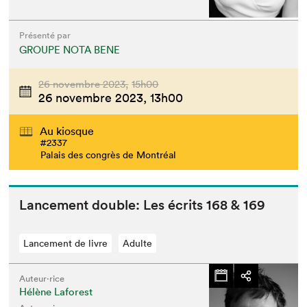
Présenté par
GROUPE NOTA BENE
26 novembre 2023,
15h00
26 novembre 2023,
13h00
Au kiosque
#2337
Palais des congrès de Montréal
Lance­ment dou­ble: Les écrits
168
&
169
Lancement de livre
Adulte
Auteur·rice
Hélène Laforest