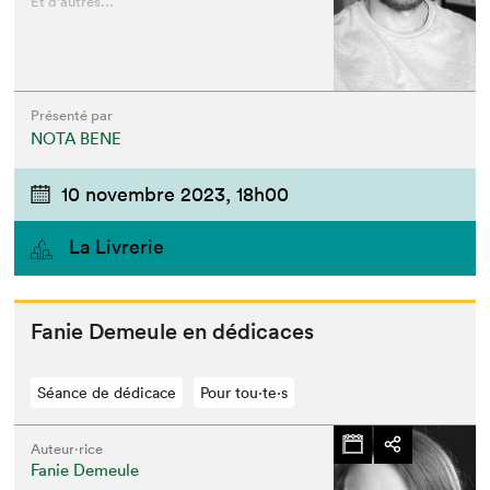
Et d'autres...
Présenté par
NOTA BENE
10 novembre 2023,
18h00
La Livrerie
Fanie Demeule en dédicaces
Séance de dédicace
Pour tou⋅te⋅s
Auteur·rice
Fanie Demeule