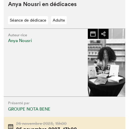
Anya Nous­ri en dédicaces
Séance de dédicace
Adulte
Auteur·rice
Anya Nousri
Présenté par
GROUPE NOTA BENE
26 novembre 2023,
15h00