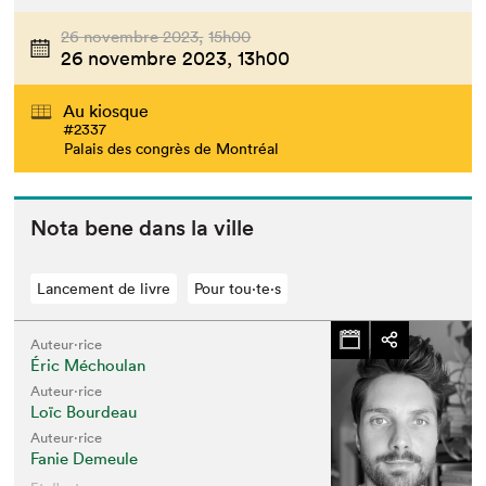
26 novembre 2023,
15h00
26 novembre 2023,
13h00
Au kiosque
#2337
Palais des congrès de Montréal
Nota bene dans la ville
Lancement de livre
Pour tou⋅te⋅s
Auteur·rice
Éric Méchoulan
Auteur·rice
Loïc Bourdeau
Auteur·rice
Fanie Demeule