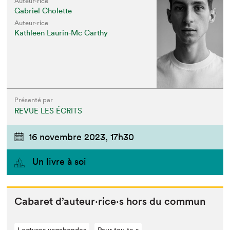
Auteur·rice
Gabriel Cholette
Auteur·rice
Kathleen Laurin-Mc Carthy
Présenté par
REVUE LES ÉCRITS
16 novembre 2023,
17h30
Un livre à soi
Cabaret d’auteur·rice·s hors du commun
Lectures vagabondes
Pour tou⋅te⋅s