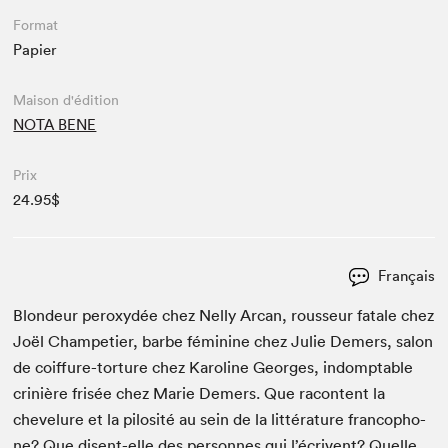
Format
Papier
Maison d'édition
NOTA BENE
Prix
24.95$
Français
Blondeur per­ox­y­dée chez Nel­ly Arcan, rousseur fatale chez
Joël Cham­peti­er, barbe fémi­nine chez Julie Demers, salon
de coif­fure-tor­ture chez Karo­line Georges, indompt­able
crinière frisée chez Marie Demers. Que racon­tent la
chevelure et la pilosité au sein de la lit­téra­ture fran­coph­o­
ne? Que dis­ent-elle des per­son­nes qui l’écrivent? Quelle