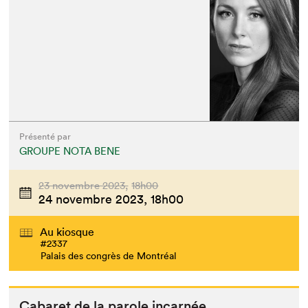
Présenté par
GROUPE NOTA BENE
23 novembre 2023,
18h00
Que cherchez-vous?
24 novembre 2023,
18h00
Au kiosque
#2337
Palais des congrès de Montréal
Cabaret de la parole incarnée