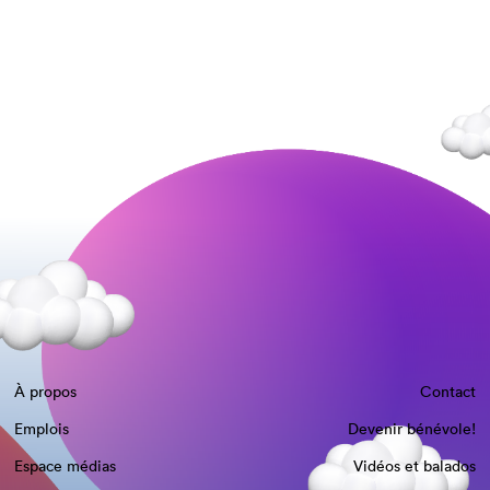
À propos
Contact
Emplois
Devenir bénévole!
Espace médias
Vidéos et balados