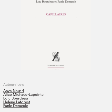
Espace médias
Auteur·rice·s
Anya Nousri
Alice Michaud-Lapointe
Loic Bourdeau
Hélène Laforest
Fanie Demeule