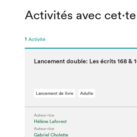
Activités avec cet·te
1
Activité
Lance­ment dou­ble: Les écrits
168
&
Lancement de livre
Adulte
Que cher
Auteur·rice
Hélène Laforest
Auteur·rice
Gabriel Cholette