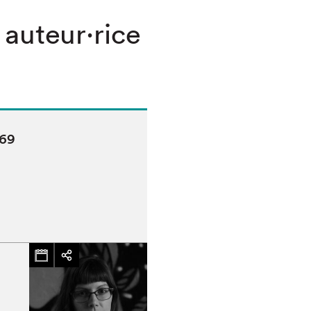
 auteur·rice
169
chez-vous?