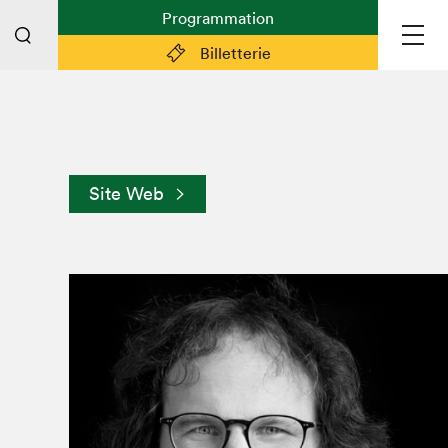
Programmation
Billetterie
Liens pratiques
Plan du Salon
Site Web
Préparer sa visite
Partenaires
Espace médias
Espace exposant·e·s
Espace enseignant·e·s
Espace participant⋅e⋅s
Espace Salon dans la ville
Espace bénévoles
Devenir bénévole