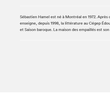
Café La Presse
Espace Côte-des-Neiges
Sébastien Hamel est né à Montréal en 1972. Après de
Espace jeunesse présenté par Desjardins
enseigne, depuis 1998, la littérature au Cégep Édou
Espace Zines
et Saison baroque. La maison des empaillés est so
La lecture en cadeau
Le grand jeu de lecture à voix haute du Salon du livre
de Montréal
Lettres québécoises au Salon
Louisiane enracinée et branchée
Mur des illustrateur·rice·s
SLM PRO
Zone Manga