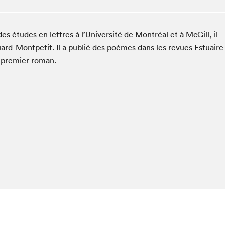
Espace ado | Lis-moi MTL
Espace des tout-petits
s études en lettres à l’Université de Montréal et à McGill, il
Espace Radio-Canada
ard-Montpetit. Il a publié des poèmes dans les revues Estuaire
La cabane à culture
n premier roman.
La Maison des libraires
Le Salon dans ta classe
Liseur Public
Matinées scolaires Hydro-Québec
Narra
Vitrine du Festival littéraire international Metropolis
bleu au SLM