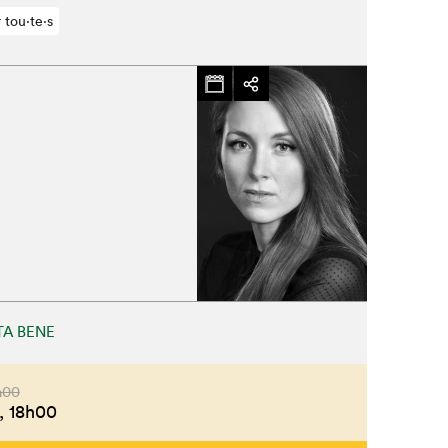
 tou⋅te⋅s
A BENE
h00
,
18h00