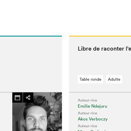
Libre de racon­ter l’e
Table ronde
Adulte
Auteur·rice
Emilie Ndejuru
Auteur·rice
Akos Verboczy
Auteur·rice