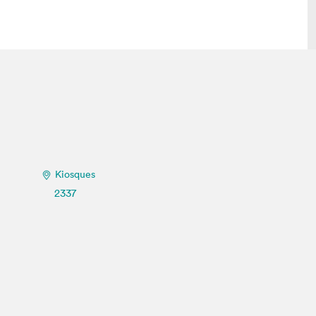
lais
Salon dans la ville et en ligne
tion
Programmation dans la ville
colaires Hydro-Québec
Programmation en ligne
Vidéos et balados
Kiosques
xposant·e·s
2337
teur·rice·s