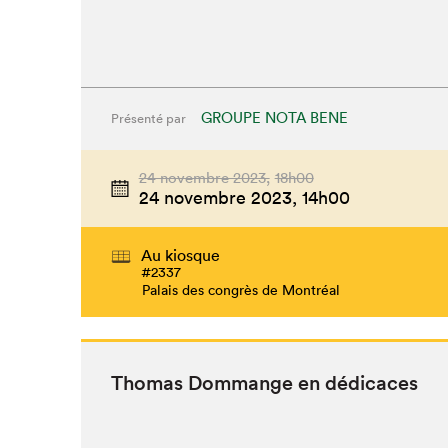
GROUPE NOTA BENE
Présenté par
24 novembre 2023,
18h00
24 novembre 2023,
14h00
Au kiosque
#2337
Palais des congrès de Montréal
Thomas Dom­mange en dédicaces