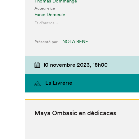
Thomas Dommange
Auteur·rice
Fanie Demeule
Et d'autres...
NOTA BENE
Présenté par
10 novembre 2023,
18h00
La Livrerie
Maya Omba­sic en dédicaces