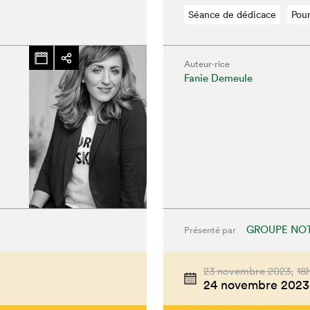
Séance de dédicace
Pour
Auteur·rice
Fanie Demeule
GROUPE NOT
Présenté par
chez-vous?
23 novembre 2023,
18
24 novembre 2023