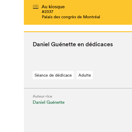
Au kiosque
#2337
Palais des congrès de Montréal
Daniel Guénette en dédicaces
Séance de dédicace
Adulte
Auteur·rice
Daniel Guénette