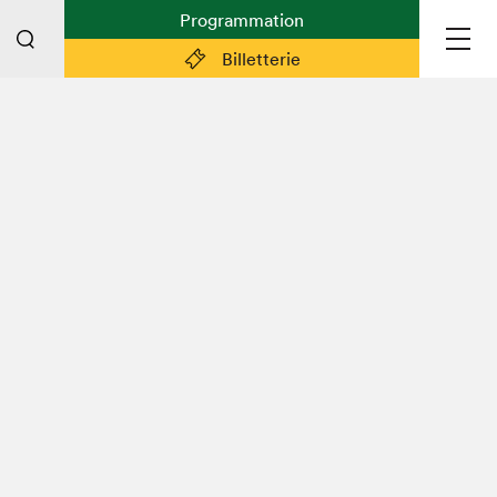
Programmation
Billetterie
Liens pratiques
Plan du Salon
Préparer sa visite
Partenaires
Espace médias
Espace exposant·e·s
Espace enseignant·e·s
Espace participant⋅e⋅s
Espace Salon dans la ville
Espace bénévoles
Devenir bénévole