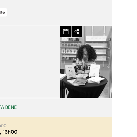
lte
A BENE
h00
,
13h00