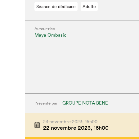
Séance de dédicace
Adulte
Auteur·rice
Maya Ombasic
GROUPE NOTA BENE
Présenté par
Que cher
23 novembre 2023,
16h00
22 novembre 2023,
16h00