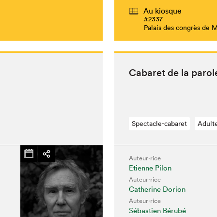
Au kiosque
#2337
Palais des congrès de 
Cabaret de la parol
Spectacle-cabaret
Adult
Auteur·rice
Etienne Pilon
Auteur·rice
Catherine Dorion
Auteur·rice
Sébastien Bérubé