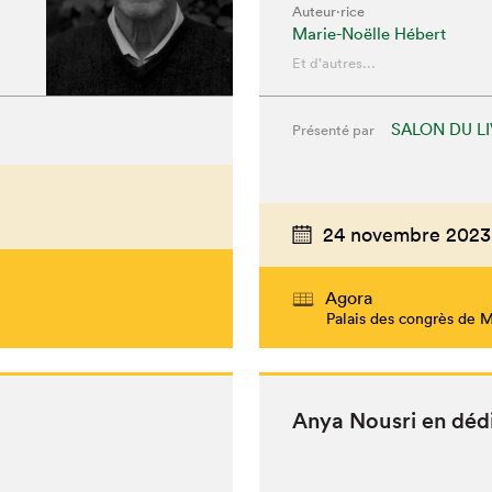
Auteur·rice
Marie-Noëlle Hébert
Et d'autres...
SALON DU L
Présenté par
24 novembre 2023
Agora
Palais des congrès de 
Anya Nous­ri en déd