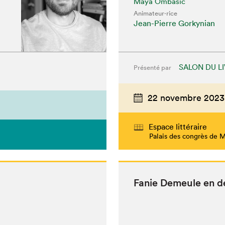
Maya Ombasic
Animateur⋅rice
Jean-Pierre Gorkynian
SALON DU L
Présenté par
22 novembre 2023
Espace littéraire
Palais des congrès de 
Fanie Demeule en d