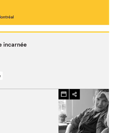
Montréal
Fermer
e incarnée
e