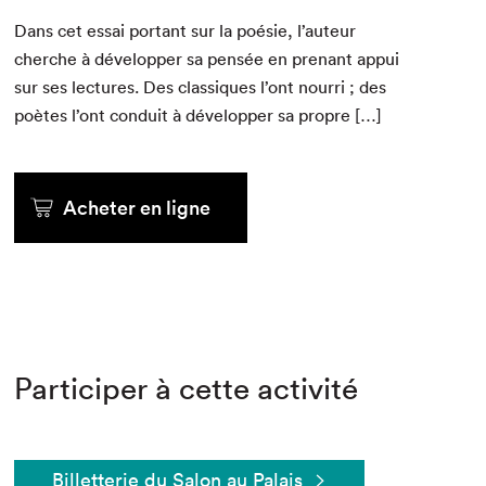
Dans cet essai por­tant sur la poésie, l’auteur
cherche à dévelop­per sa pen­sée en prenant appui
sur ses lec­tures. Des clas­siques l’ont nour­ri ; des
poètes l’ont con­duit à dévelop­per sa propre […]
Acheter en ligne
Participer à cette activité
Billetterie du Salon au Palais