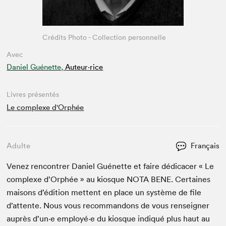
Crédits Photo - Collection personnelle
Avec
Daniel Guénette,
Auteur·rice
Livres présentés
Le complexe d'Orphée
Adulte
Français
Venez ren­con­tr­er Daniel Guénette et faire dédi­cac­er « Le
com­plexe d’Or­phée » au kiosque
NOTA
BENE
. Cer­taines
maisons d’édi­tion met­tent en place un sys­tème de file
d’at­tente. Nous vous recom­man­dons de vous ren­seign­er
auprès d’un·e employé·e du kiosque indiqué plus haut au