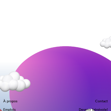
À propos
Contact
Emplois
Devenir bénévole!