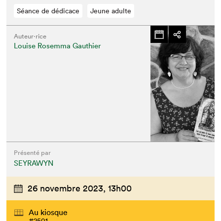
Séance de dédicace
Jeune adulte
Auteur·rice
Louise Rosemma Gauthier
Présenté par
SEYRAWYN
26 novembre 2023,
13h00
Au kiosque
#2501