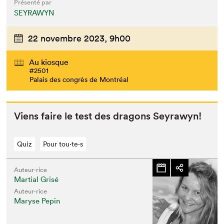
Présenté par
SEYRAWYN
22 novembre 2023,
9h00
Au kiosque
#2501
Palais des congrès de Montréal
Viens faire le test des drag­ons Seyrawyn!
Quiz
Pour tou⋅te⋅s
Auteur·rice
Martial Grisé
Auteur·rice
Maryse Pepin