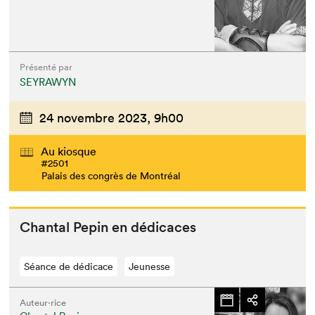
Présenté par
SEYRAWYN
24 novembre 2023,
9h00
Au kiosque
#2501
Palais des congrès de Montréal
Chan­tal Pepin en dédicaces
Séance de dédicace
Jeunesse
Auteur·rice