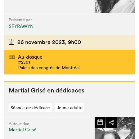
Présenté par
SEYRAWYN
26 novembre 2023,
9h00
Au kiosque
#2501
Palais des congrès de Montréal
Mar­tial Grisé en dédicaces
Séance de dédicace
Jeune adulte
Auteur·rice
Martial Grisé