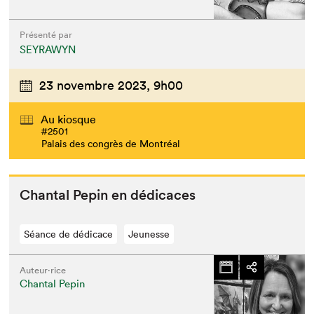
Présenté par
SEYRAWYN
23 novembre 2023,
9h00
Au kiosque
#2501
Palais des congrès de Montréal
Chan­tal Pepin en dédicaces
Séance de dédicace
Jeunesse
Auteur·rice
Chantal Pepin