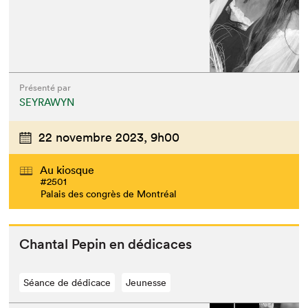
Présenté par
SEYRAWYN
22 novembre 2023,
9h00
Au kiosque
#2501
Palais des congrès de Montréal
Chan­tal Pepin en dédicaces
Séance de dédicace
Jeunesse