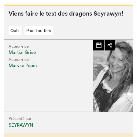
Viens faire le test des drag­ons Seyrawyn!
Quiz
Pour tou⋅te⋅s
Auteur·rice
Martial Grisé
Auteur·rice
Maryse Pepin
Que cherchez-vous?
Présenté par
SEYRAWYN