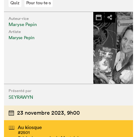
Quiz
Pour tou⋅te⋅s
Auteur·rice
Maryse Pepin
Artiste
Maryse Pepin
Présenté par
SEYRAWYN
23 novembre 2023,
9h00
Au kiosque
#2501