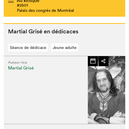
Au kiosque
#2501
Palais des congrès de Montréal
Mar­tial Grisé en dédicaces
Séance de dédicace
Jeune adulte
Auteur·rice
Martial Grisé