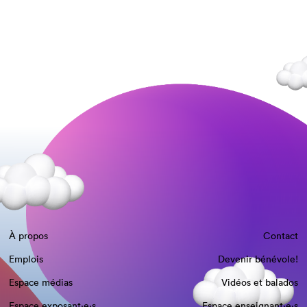
À propos
Contact
Emplois
Devenir bénévole!
Espace médias
Vidéos et balados
Espace exposant·e⋅s
Espace enseignant·e⋅s