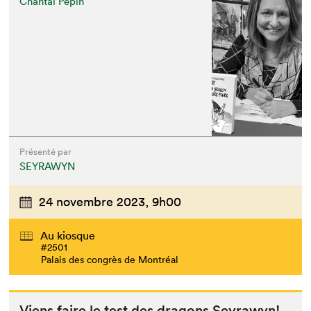
Chantal Pepin
Présenté par
SEYRAWYN
24 novembre 2023,
9h00
Au kiosque
#2501
Palais des congrès de Montréal
Viens faire le test des drag­ons Seyrawyn!