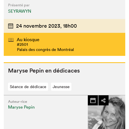
Présenté par
SEYRAWYN
24 novembre 2023,
18h00
Au kiosque
#2501
Palais des congrès de Montréal
Maryse Pepin en dédicaces
Séance de dédicace
Jeunesse
Auteur·rice
Maryse Pepin