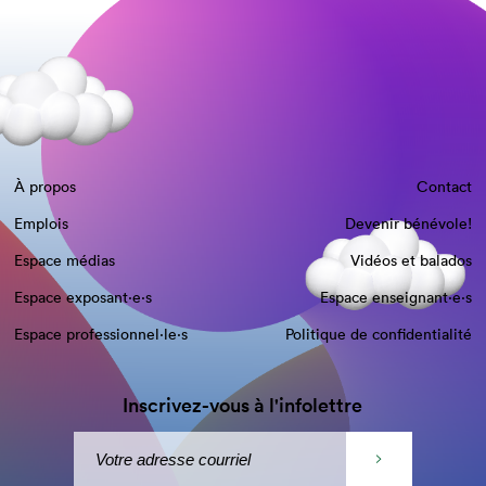
À propos
Contact
Emplois
Devenir bénévole!
Espace médias
Vidéos et balados
Espace exposant·e⋅s
Espace enseignant·e⋅s
Espace professionnel·le⋅s
Politique de confidentialité
Inscrivez-vous à l'infolettre