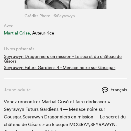
Crédits Photo - ©Seyrawyn
Avec
Martial Grisé,
Auteur·rice
Livres présentés
Seyrawyn Dragonniers en mission - Le secret du château de
Gisors
Seyrawyn Futurs Gardiens 4 - Menace noire sur Gousgar
Jeune adulte
Français
Venez ren­con­tr­er Mar­tial Grisé et faire dédi­cac­er «
Seyrawyn Futurs Gar­di­ens
4
— Men­ace noire sur
Gousgar,Seyrawyn Drag­onniers en mis­sion — Le secret du
château de Gisors » au kiosque
MCGRAY
,
SEYRAWYN
.