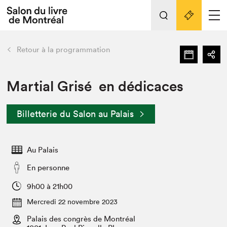
L'événement
Nos activités
retour
Retour à la programmation
Préparer sa visite au Salon
Liens pratiques
Martial Grisé en dédicaces
Préparer sa visite
Billetterie du Salon au Palais
Actualités
Salon au Palais
Au Palais
SLM PRO
Salon dans la ville et en ligne
En personne
Projets partenaires
9h00 à 21h00
Espace exposant⋅e⋅s
Mercredi 22 novembre 2023
Espace enseignant·e·s
Palais des congrès de Montréal