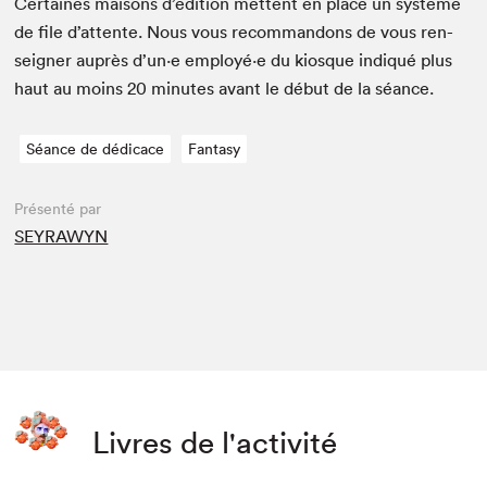
Cer­taines maisons d’édi­tion met­tent en place un sys­tème
de file d’at­tente. Nous vous recom­man­dons de vous ren­
seign­er auprès d’un·e employé·e du kiosque indiqué plus
haut au moins
20
min­utes avant le début de la séance.
Séance de dédicace
Fantasy
Présenté par
SEYRAWYN
Livres de l'activité