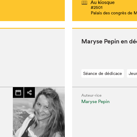
Au kiosque
#2501
Palais des congrès de 
Maryse Pepin en dé
Séance de dédicace
Jeu
Auteur·rice
Maryse Pepin