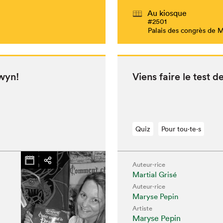
Au kiosque
#2501
Palais des congrès de 
awyn!
Viens faire le test 
Quiz
Pour tou⋅te⋅s
Auteur·rice
Martial Grisé
chez-vous?
Auteur·rice
Maryse Pepin
Artiste
Maryse Pepin