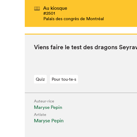
Au kiosque
#2501
Palais des congrès de Montréal
Viens faire le test des drag­ons Seyr
Quiz
Pour tou⋅te⋅s
Auteur·rice
Maryse Pepin
Que cher
Artiste
Maryse Pepin