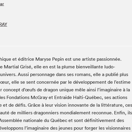
ar
Espace ado | Lis-moi MTL
Espace des tout-petits
Espace Radio-Canada
RAY
La cabane à culture
La Maison des libraires
Le Salon dans ta classe
Liseur Public
phique et éditrice Maryse Pepin est une artiste passionnée.
Matinées scolaires Hydro-Québec
Martial Grisé, elle en est la plume bienveillante ludo-
l’univers. Aussi personnage dans ses romans, elle a publié plus
Narra
 cœur, elle se sent concernée par le développement de l’estime
Vitrine du Festival littéraire international Metropolis
bleu au SLM
ur concept d’œufs de dragon unique mêle ainsi l’imaginaire à la
des Fondations McGray et Entraide Haïti-Québec, ses actions
t de défis. Grâce à leur vision innovante de la littérature, ce
uté de milliers dragonniers mondialement reconnue. Enfin, ils
 l’Assemblée nationale du Québec et sont définitivement des
veloppons l’imaginaire des jeunes pour forger les visionnaires