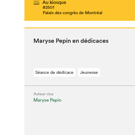
Au kiosque
#2501
Palais des congrès de Montréal
Maryse Pepin en dédicaces
Séance de dédicace
Jeunesse
Auteur·rice
Maryse Pepin