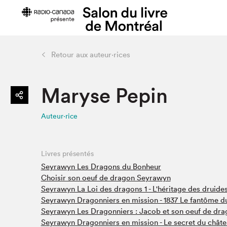
Retour aux auteur·rices
Préparer sa visite
Salon au Pa
Maryse Pepin
Horaires et tarifs
Programma
Plan du Salon
Matinées s
Auteur·rice
Se rendre au Salon
SLM PRO
Accessibilité
Liste des e
Restauration
Liste des au
Livres présentés
Code de conduite
Seyrawyn Les Dragons du Bonheur
Choisir son oeuf de dragon Seyrawyn
Seyrawyn La Loi des dragons 1 - L'héritage des druide
Seyrawyn Dragonniers en mission - 1837 Le fantôme du
Projets partenaires
Seyrawyn Les Dragonniers : Jacob et son oeuf de dra
Seyrawyn Dragonniers en mission - Le secret du châte