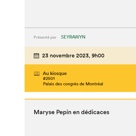
SEYRAWYN
Présenté par
23 novembre 2023,
9h00
Au kiosque
#2501
Palais des congrès de Montréal
Maryse Pepin en dédicaces