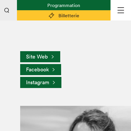
Programmation
Billetterie
Liens pratiques
Plan du Salon
Site Web
Préparer sa visite
Facebook
Partenaires
Espace médias
Instagram
Espace exposant·e·s
Espace enseignant·e·s
Espace participant⋅e⋅s
Espace Salon dans la ville
Espace bénévoles
Devenir bénévole