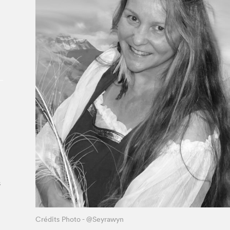
À propos du Salon
Liste des exposant·e·s
Liste des auteur·rice·s
s
Crédits Photo - @Seyrawyn