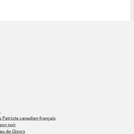
lais
Salon dans la ville et en ligne
tion
Programmation dans la ville
colaires Hydro-Québec
Programmation en ligne
Vidéos et balados
xposant·e·s
teur·rice·s
s
 Patriote canadien-français
gon noir
au de Gisors