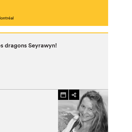
Montréal
des drag­ons Seyrawyn!