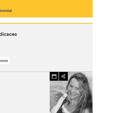
Montréal
dicaces
nesse