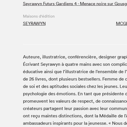
Seyrawyn Futurs Gardiens 4 - Menace noire sur Gousg
Café La Presse
Espace Côte-des-Neiges
Maisons d'édition
Espace jeunesse présenté par Desjardins
SEYRAWYN
MCG
Espace Zines
La lecture en cadeau
Le grand jeu de lecture à voix haute du Salon du livre
de Montréal
Lettres québécoises au Salon
Auteure, illustratrice, conférencière, designer gra
Louisiane enracinée et branchée
Écrivant Seyrawyn à quatre mains avec son complice 
éducative ainsi que l’illustratrice de l’ensemble de 
Mur des illustrateur·rice·s
de 26 livres, dont plusieurs bestsellers. Femme de
SLM PRO
de soi et des aptitudes sociales chez les jeunes. Le
Zone Manga
psychologie des émotions. En tant que présidente 
promeuvent les valeurs de respect, de connaissance e
créateurs partagent leur passion avec leur communa
ont reçu maintes distinctions, dont la Médaille de
ambassadeurs inspirants pour la jeunesse. « Nous dé