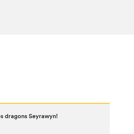
des drag­ons Seyrawyn!