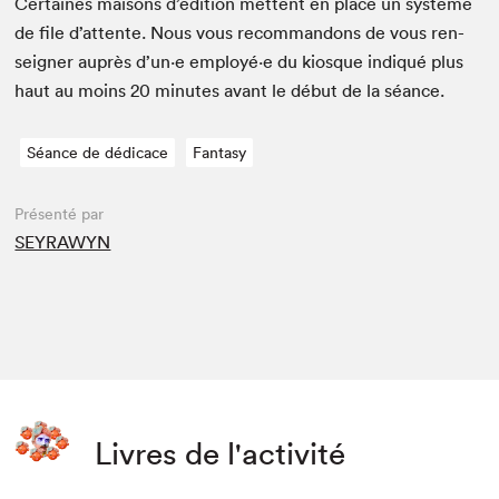
Cer­taines maisons d’édi­tion met­tent en place un sys­tème
de file d’at­tente. Nous vous recom­man­dons de vous ren­
seign­er auprès d’un·e employé·e du kiosque indiqué plus
haut au moins
20
min­utes avant le début de la séance.
Séance de dédicace
Fantasy
Présenté par
SEYRAWYN
Livres de l'activité