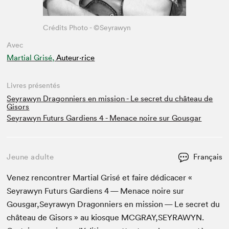
Crédits Photo - ©Seyrawyn
Avec
Martial Grisé,
Auteur·rice
Livres présentés
Seyrawyn Dragonniers en mission - Le secret du château de
Gisors
Seyrawyn Futurs Gardiens 4 - Menace noire sur Gousgar
Jeune adulte
Français
Venez ren­con­tr­er Mar­tial Grisé et faire dédi­cac­er «
Seyrawyn Futurs Gar­di­ens
4
— Men­ace noire sur
Gousgar,Seyrawyn Drag­onniers en mis­sion — Le secret du
château de Gisors » au kiosque
MCGRAY
,
SEYRAWYN
.