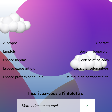
À propos
Contact
Emplois
Devenir bénévole!
Espace médias
Vidéos et balados
Espace exposant·e⋅s
Espace enseignant·e⋅s
Espace professionnel·le⋅s
Politique de confidentialité
Inscrivez-vous à l'infolettre