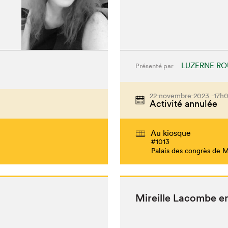
LUZERNE RO
Présenté par
22 novembre 2023
17h
Activité annulée
Au kiosque
#1013
Palais des congrès de 
Mireille Lacombe e