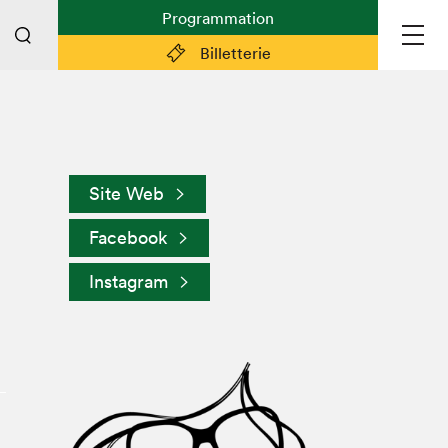
Programmation
Billetterie
Liens pratiques
Plan du Salon
Site Web
Préparer sa visite
Facebook
Partenaires
Espace médias
Instagram
Espace exposant·e·s
Espace enseignant·e·s
Espace participant⋅e⋅s
Espace Salon dans la ville
Espace bénévoles
Devenir bénévole