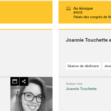
Au kiosque
#1013
Palais des congrès de 
Joan­nie Touchette 
Séance de dédicace
Jeu
Auteur·rice
Joannie Touchette