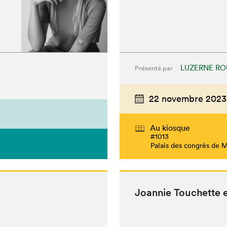
LUZERNE RO
Présenté par
22 novembre 2023
Au kiosque
#1013
Palais des congrès de 
Joan­nie Touchette 