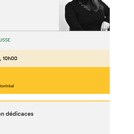
USSE
,
10h00
Montréal
en dédicaces