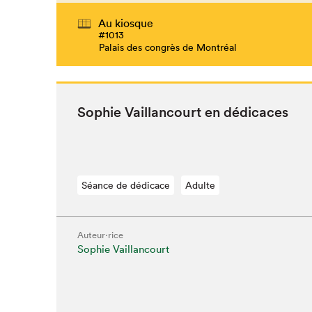
Au kiosque
#1013
Palais des congrès de Montréal
Sophie Vail­lan­court en dédicaces
Séance de dédicace
Adulte
Auteur·rice
Sophie Vaillancourt