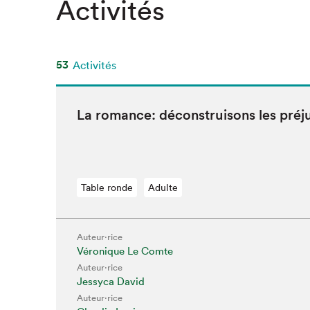
Activités
53
Activités
La romance: décon­stru­isons les pré
Table ronde
Adulte
Auteur·rice
Véronique Le Comte
Auteur·rice
Jessyca David
Auteur·rice