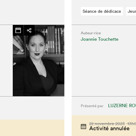
Séance de dédicace
Jeu
Auteur·rice
Joannie Touchette
LUZERNE RO
Présenté par
chez-vous?
22 novembre 2023
13h
Activité annulée