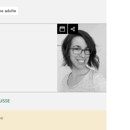
ne adulte
USSE
00