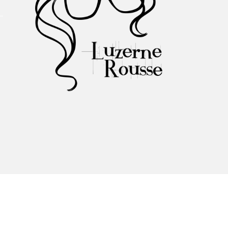
À propos du Salon
Liste des exposant·e·s
Liste des auteur·rice·s