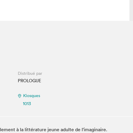
lais
Salon dans la ville et en ligne
tion
Programmation dans la ville
colaires Hydro-Québec
Programmation en ligne
Vidéos et balados
Distribué par
xposant·e·s
PROLOGUE
teur·rice·s
Kiosques
1013
ement à la littérature jeune adulte de l'imaginaire.