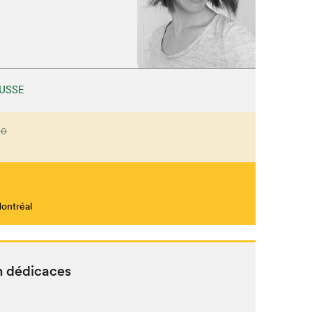
USSE
00
Montréal
n dédicaces